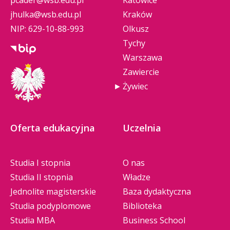
pcader@wsb.edu.pl
Katowice
jhulka@wsb.edu.pl
Kraków
NIP: 629-10-88-993
Olkusz
Tychy
Warszawa
Zawiercie
Żywiec
Oferta edukacyjna
Uczelnia
Studia I stopnia
O nas
Studia II stopnia
Władze
Jednolite magisterskie
Baza dydaktyczna
Studia podyplomowe
Biblioteka
Studia MBA
Business School