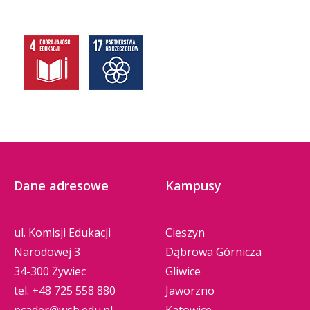
Dane adresowe
Kampusy
ul. Komisji Edukacji
Cieszyn
Narodowej 3
Dąbrowa Górnicza
34-300 Żywiec
Gliwice
tel.
+48 725 558 880
Jaworzno