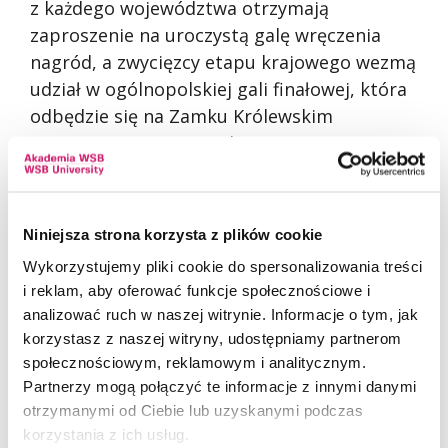
z każdego województwa otrzymają
zaproszenie na uroczystą galę wręczenia
nagród, a zwycięzcy etapu krajowego wezmą
udział w ogólnopolskiej gali finałowej, która
odbędzie się na Zamku Królewskim
w Warszawie w 2026 roku.
Głosowanie trwa, a szczegółowe informacje
tutaj
dostępne są
Niniejsza strona korzysta z plików cookie
Wykorzystujemy pliki cookie do spersonalizowania treści
Akademia WSB serdecznie gratuluje wszystkim
i reklam, aby oferować funkcje społecznościowe i
nominowanym pracownikom oraz dziękuje za ich
analizować ruch w naszej witrynie. Informacje o tym, jak
wkład w rozwój dydaktyki, edukacji akademickiej
korzystasz z naszej witryny, udostępniamy partnerom
i budowanie jakości kształcenia w Uczelni.
społecznościowym, reklamowym i analitycznym.
Partnerzy mogą połączyć te informacje z innymi danymi
otrzymanymi od Ciebie lub uzyskanymi podczas
korzystania z ich usług.