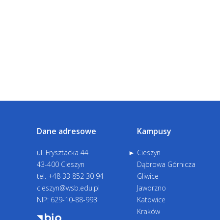
Dane adresowe
Kampusy
ul. Frysztacka 44
Cieszyn
43-400 Cieszyn
Dąbrowa Górnicza
tel.
+48 33 852 30 94
Gliwice
cieszyn@wsb.edu.pl
Jaworzno
NIP: 629-10-88-993
Katowice
Kraków