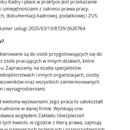
u Kadry i płace w praktyce jest przekazanie
mi umiejętnościami z zakresu prawa pracy,
ch, dokumentacji kadrowej, podatkowej i ZUS.
Numer usługi 2025/03/13/8729/2620764
w?
kierowane są do osób przygotowujących się do
z osób pracujących w innych działach, które
su. Zapraszamy na studia specjalistów
zedsiębiorstwach i innych organizacjach, osoby
pracowników oraz wszystkich zainteresowanych
m i wynagrodzeniami.
zed wieloma wyzwaniami. Jego praca to całokształt
trudnione w danej firmie. Wynikają one
codawca względem Zakładu Ubezpieczeń
ych kwestii, w zgodzie z literą prawa, zajmują
się w najnowszych przepisach i rozporządzeniach