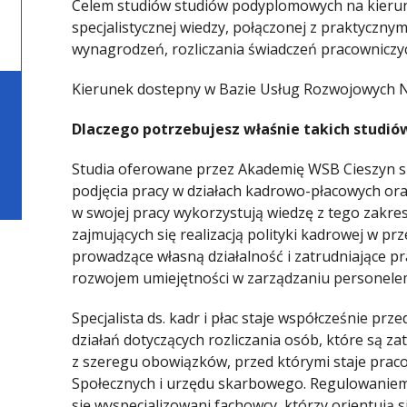
Celem studiów studiów podyplomowych na kierunk
specjalistycznej wiedzy, połączonej z praktyczny
wynagrodzeń, rozliczania świadczeń pracowniczy
Kierunek dostepny w Bazie Usług Rozwojowych 
Dlaczego potrzebujesz właśnie takich studió
Studia oferowane przez Akademię WSB Cieszyn s
podjęcia pracy w działach kadrowo-płacowych ora
w swojej pracy wykorzystują wiedzę z tego zakre
zajmujących się realizacją polityki kadrowej w pr
prowadzące własną działalność i zatrudniające 
rozwojem umiejętności w zarządzaniu personele
Specjalista ds. kadr i płac staje współcześnie pr
działań dotyczących rozliczania osób, które są za
z szeregu obowiązków, przed którymi staje pra
Społecznych i urzędu skarbowego. Regulowaniem t
się wyspecjalizowani fachowcy, którzy orientują 