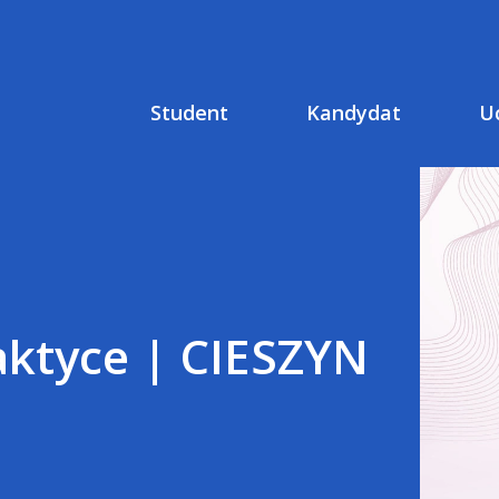
Student
Kandydat
U
aktyce | CIESZYN