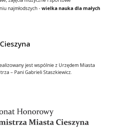
we, zajęcia muzyczne i sportowe
eniu najmłodszych -
wielka nauka dla małych
 Cieszyna
realizowany jest wspólnie z Urzędem Miasta
a – Pani Gabrieli Staszkiewicz.