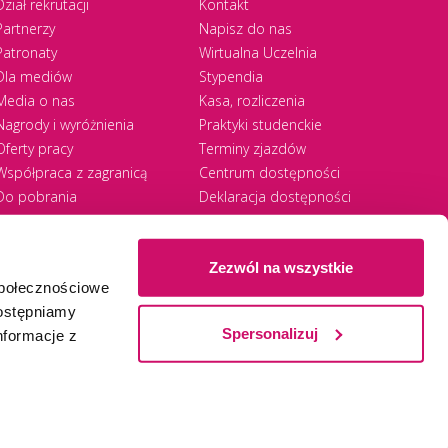
Dział rekrutacji
Kontakt
Partnerzy
Napisz do nas
Patronaty
Wirtualna Uczelnia
Dla mediów
Stypendia
Media o nas
Kasa, rozliczenia
Nagrody i wyróżnienia
Praktyki studenckie
Oferty pracy
Terminy zjazdów
Współpraca z zagranicą
Centrum dostępności
Do pobrania
Deklaracja dostępności
RODO
Zezwól na wszystkie
społecznościowe
Ⓒ 2026 Akademia WSB
WSB University
dostępniamy
Spersonalizuj
nformacje z
Zapisz się