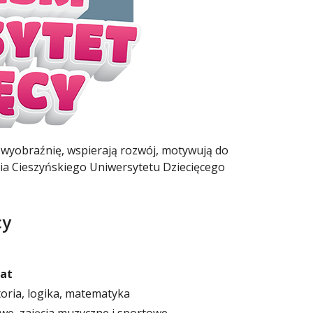
wyobraźnię, wspierają rozwój, motywują do
jęcia Cieszyńskiego Uniwersytetu Dziecięcego
cy
lat
toria, logika, matematyka