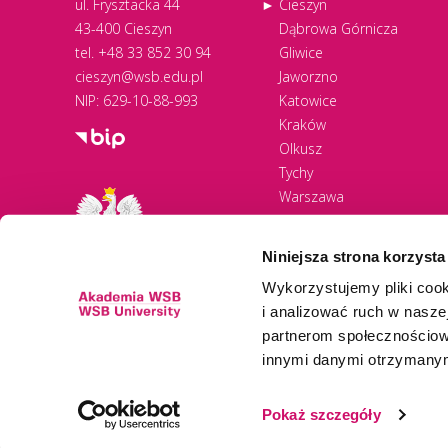
ul. Frysztacka 44
Cieszyn
43-400 Cieszyn
Dąbrowa Górnicza
tel.
+48 33 852 30 94
Gliwice
cieszyn@wsb.edu.pl
Jaworzno
NIP: 629-10-88-993
Katowice
Kraków
Olkusz
Tychy
Warszawa
Zawiercie
Żywiec
Niniejsza strona korzysta
Wykorzystujemy pliki cook
i analizować ruch w naszej
partnerom społecznościow
innymi danymi otrzymanymi
Newsletter
Pokaż szczegóły