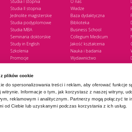
Studia I stopnia
O nas
Studia II stopnia
Władze
Jednolite magisterskie
Baza dydaktyczna
Studia podyplomowe
Biblioteka
Studia MBA
Business School
Seminaria doktorskie
Collegium Medicum
Study in English
Jakość kształcenia
Szkolenia
Nauka i badania
Promocje
Wydawnictwo
Zasady rekrutacji
Zrównoważony rozwój
 z plików cookie
ie do spersonalizowania treści i reklam, aby oferować funkcje 
 witrynie. Informacje o tym, jak korzystasz z naszej witryny, u
ym, reklamowym i analitycznym. Partnerzy mogą połączyć te i
 od Ciebie lub uzyskanymi podczas korzystania z ich usług.