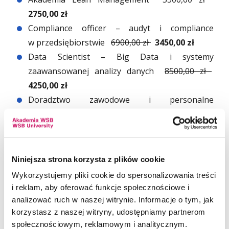
2750,00 zł
Compliance officer – audyt i compliance
w przedsiębiorstwie
6900,00 zł
3450,00 zł
Data Scientist – Big Data i systemy
zaawansowanej analizy danych
8500,00 zł
4250,00 zł
Doradztwo zawodowe i personalne
z elementami coachingu
5500,00 zł
2750,00 zł
Edukacja i rehabilitacja osób
z niepełnosprawnością intelektualną dla
pedagogów specjalnych
4900,00 zł
2450,00 zł
Niniejsza strona korzysta z plików cookie
Edukacja i rehabilitacja osób
Wykorzystujemy pliki cookie do spersonalizowania treści
z niepełnosprawnością intelektualną
5200,00 zł
i reklam, aby oferować funkcje społecznościowe i
2600,00 zł
analizować ruch w naszej witrynie. Informacje o tym, jak
korzystasz z naszej witryny, udostępniamy partnerom
HR Business Partner
6900,00 zł
3450,00 zł
społecznościowym, reklamowym i analitycznym.
Język angielski w edukacji wczesnoszkolnej