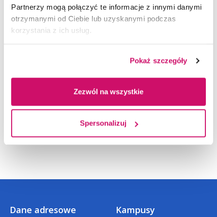
Partnerzy mogą połączyć te informacje z innymi danymi
i przedszkolnej
5500,00 zł
2950,00 zł
otrzymanymi od Ciebie lub uzyskanymi podczas
Kwalifikacyjne pedagogiczne studia
korzystania z ich usług.
podyplomowe
5500,00 zł
2750,00 zł
Menedżer jakości
5700,00 zł
3000,00 zł
Pokaż szczegóły
Menedżer logistyki
5700,00 zł
3000,00 zł
Rachunkowość i finanse
5900,00 zł
2950,00 zł
Zezwól na wszystkie
Zarządzanie w oświacie
5300,00 zł
2650,00 zł
Zarządzanie kapitałem ludzkim
5900,00 zł
2950,00 zł
Spersonalizuj
Dane adresowe
Kampusy