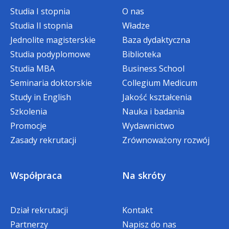
Studia I stopnia
O nas
Studia II stopnia
Władze
Jednolite magisterskie
Baza dydaktyczna
Studia podyplomowe
Biblioteka
Studia MBA
Business School
Seminaria doktorskie
Collegium Medicum
Study in English
Jakość kształcenia
Szkolenia
Nauka i badania
Promocje
Wydawnictwo
Zasady rekrutacji
Zrównoważony rozwój
Współpraca
Na skróty
Dział rekrutacji
Kontakt
Partnerzy
Napisz do nas