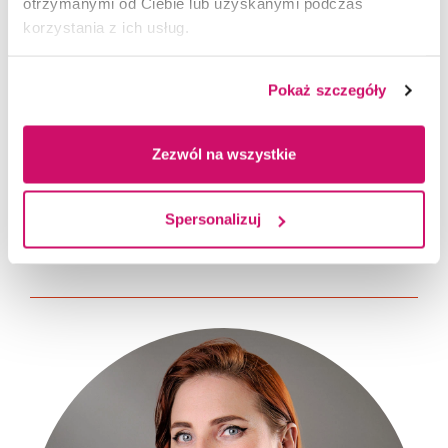
otrzymanymi od Ciebie lub uzyskanymi podczas
korzystania z ich usług.
Pokaż szczegóły
Joanna Mazur
Zezwól na wszystkie
Zastępca Kierownika Dziekanatu
jmazur@wsb.edu.pl
Spersonalizuj
33 851 02 81