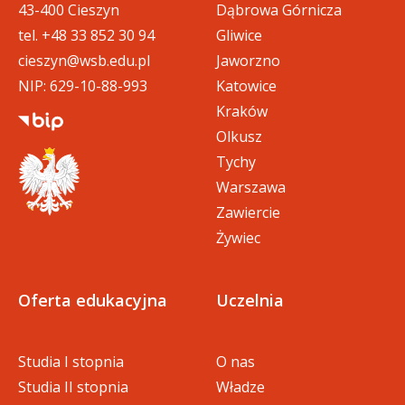
43-400 Cieszyn
Dąbrowa Górnicza
tel.
+48 33 852 30 94
Gliwice
cieszyn@wsb.edu.pl
Jaworzno
NIP: 629-10-88-993
Katowice
Kraków
Olkusz
Tychy
Warszawa
Zawiercie
Żywiec
Oferta edukacyjna
Uczelnia
Studia I stopnia
O nas
Studia II stopnia
Władze