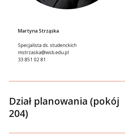
Martyna Strząska
Specjalista ds. studenckich
mstrzaska@wsb.edu.pl
33 851 02 81
Dział planowania (pokój
204)