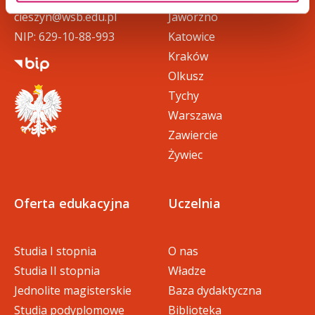
cieszyn@wsb.edu.pl
Jaworzno
NIP: 629-10-88-993
Katowice
Kraków
Olkusz
Tychy
Warszawa
Zawiercie
Żywiec
Oferta edukacyjna
Uczelnia
Studia I stopnia
O nas
Studia II stopnia
Władze
Jednolite magisterskie
Baza dydaktyczna
Studia podyplomowe
Biblioteka