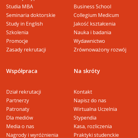
Studia MBA
Business School
Seminaria doktorskie
Collegium Medicum
Study in English
Jakość kształcenia
Szkolenia
Nauka i badania
Promocje
Wydawnictwo
Zasady rekrutacji
Zrównoważony rozwój
Współpraca
Na skróty
Dział rekrutacji
Kontakt
Partnerzy
Napisz do nas
Patronaty
Wirtualna Uczelnia
Dla mediów
Stypendia
Media o nas
Kasa, rozliczenia
Nagrody i wyróżnienia
Praktyki studenckie