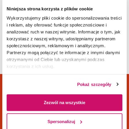
oryginalna będą mogły zawnioskować
o mlegitymację.
Niniejsza strona korzysta z plików cookie
Wykorzystujemy pliki cookie do spersonalizowania treści
i reklam, aby oferować funkcje społecznościowe i
INSTRUKCJA LOGOWANIA
analizować ruch w naszej witrynie. Informacje o tym, jak
korzystasz z naszej witryny, udostępniamy partnerom
społecznościowym, reklamowym i analitycznym.
Partnerzy mogą połączyć te informacje z innymi danymi
otrzymanymi od Ciebie lub uzyskanymi podczas
korzystania z ich usług.
Pokaż szczegóły
Dane adresowe
Kampusy
Zezwól na wszystkie
ul. Frysztacka 44
Cieszyn
43-400 Cieszyn
Dąbrowa Górnicza
Spersonalizuj
tel.
+48 33 852 30 94
Gliwice