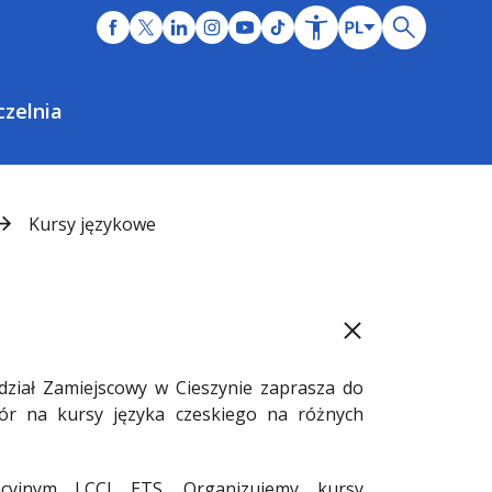
czelnia
Kursy językowe
ział Zamiejscowy w Cieszynie zaprasza do
bór na kursy języka czeskiego na różnych
acyjnym LCCI ETS. Organizujemy kursy