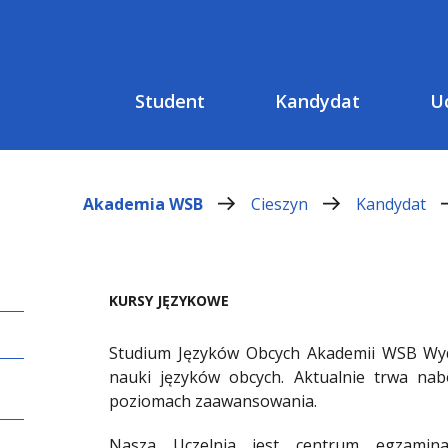
Student
Kandydat
U
Akademia WSB
Cieszyn
Kandydat
KURSY JĘZYKOWE
Studium Języków Obcych Akademii WSB Wyd
nauki języków obcych. Aktualnie trwa na
poziomach zaawansowania.
Nasza Uczelnia jest centrum egzamin