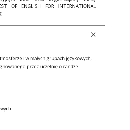
(TEST OF ENGLISH FOR INTERNATIONAL
g.
atmosferze i w małych grupach językowych,
sygnowanego przez uczelnię o randze
owych.