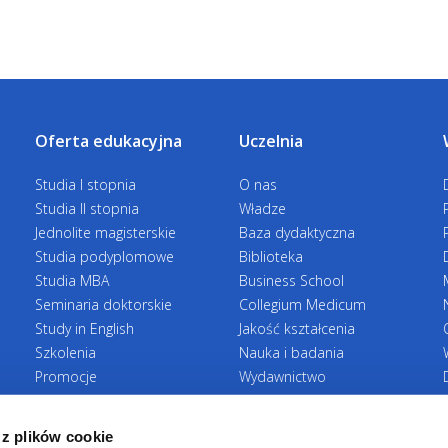
Oferta edukacyjna
Uczelnia
Studia I stopnia
O nas
Studia II stopnia
Władze
Jednolite magisterskie
Baza dydaktyczna
Studia podyplomowe
Biblioteka
Studia MBA
Business School
Seminaria doktorskie
Collegium Medicum
Study in English
Jakość kształcenia
Szkolenia
Nauka i badania
Promocje
Wydawnictwo
Zasady rekrutacji
Zrównoważony rozwój
 z plików cookie