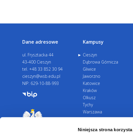
Dane adresowe
Kampusy
ul. Frysztacka 44
Cieszyn
43-400 Cieszyn
Dąbrowa Górnicza
tel.
+48 33 852 30 94
Gliwice
cieszyn@wsb.edu.pl
Jaworzno
NIP: 629-10-88-993
Katowice
Kraków
Olkusz
Tychy
Warszawa
Zawiercie
Żywiec
Niniejsza strona korzysta