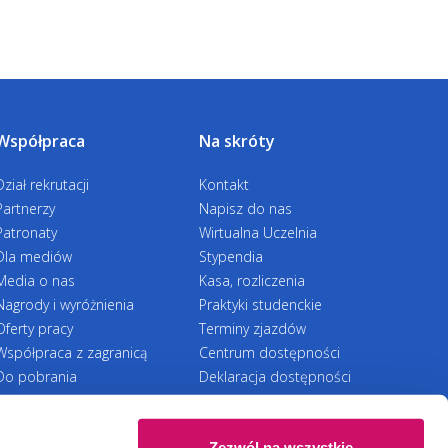
Współpraca
Na skróty
Dział rekrutacji
Kontakt
Partnerzy
Napisz do nas
Patronaty
Wirtualna Uczelnia
Dla mediów
Stypendia
Media o nas
Kasa, rozliczenia
Nagrody i wyróżnienia
Praktyki studenckie
Oferty pracy
Terminy zjazdów
Współpraca z zagranicą
Centrum dostępności
Do pobrania
Deklaracja dostępności
RODO
Zezwól na wszystkie