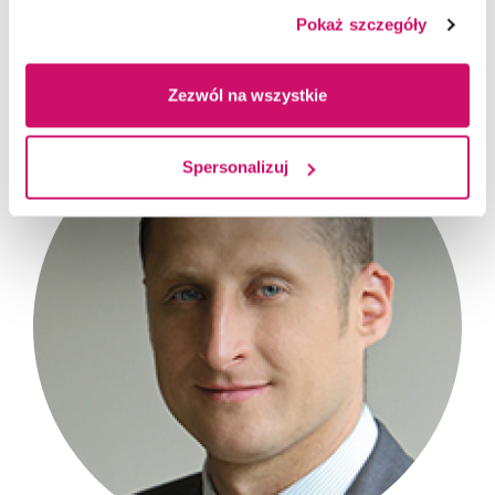
tel.
32 295 93 85
Pokaż szczegóły
tel.
885 588 100
więcej
e-mail:
bmazurek@wsb.edu.pl
Zezwól na wszystkie
Spersonalizuj