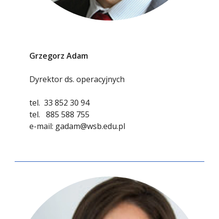
Grzegorz Adam
Dyrektor ds. operacyjnych
tel.
33 852 30 94
tel.
885 588 755
e-mail:
gadam@wsb.edu.pl