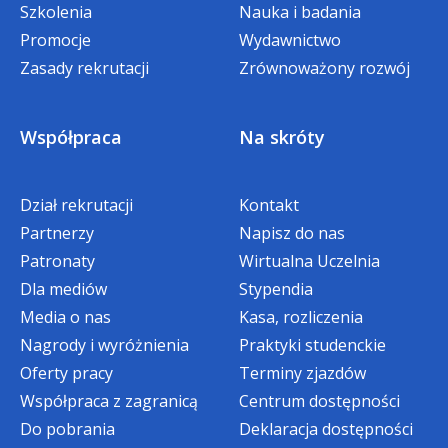
Szkolenia
Nauka i badania
Promocje
Wydawnictwo
Zasady rekrutacji
Zrównoważony rozwój
Współpraca
Na skróty
Dział rekrutacji
Kontakt
Partnerzy
Napisz do nas
Patronaty
Wirtualna Uczelnia
Dla mediów
Stypendia
Media o nas
Kasa, rozliczenia
Nagrody i wyróżnienia
Praktyki studenckie
Oferty pracy
Terminy zjazdów
Współpraca z zagranicą
Centrum dostępności
Do pobrania
Deklaracja dostępności