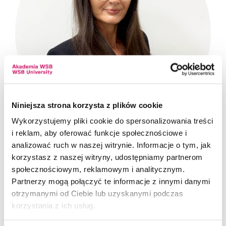
Niniejsza strona korzysta z plików cookie
Wykorzystujemy pliki cookie do spersonalizowania treści
i reklam, aby oferować funkcje społecznościowe i
analizować ruch w naszej witrynie. Informacje o tym, jak
korzystasz z naszej witryny, udostępniamy partnerom
Barbara Mazurek
społecznościowym, reklamowym i analitycznym.
Partnerzy mogą połączyć te informacje z innymi danymi
Specjalista ds. rekrutacji
otrzymanymi od Ciebie lub uzyskanymi podczas
korzystania z ich usług.
tel.
33 852 30 94