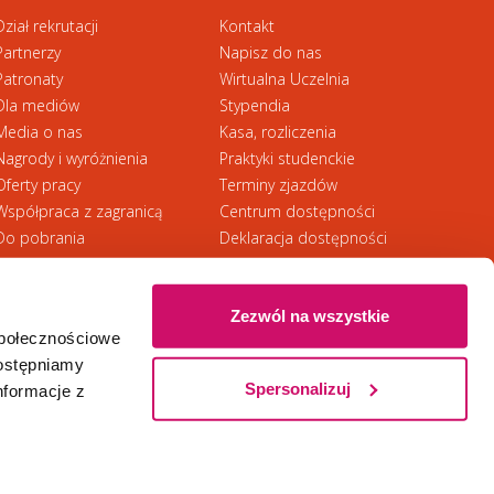
rma do zapłaty (32 KB)
Dział rekrutacji
Kontakt
Partnerzy
Napisz do nas
Patronaty
Wirtualna Uczelnia
Dla mediów
Stypendia
Media o nas
Kasa, rozliczenia
Nagrody i wyróżnienia
Praktyki studenckie
Oferty pracy
Terminy zjazdów
Współpraca z zagranicą
Centrum dostępności
Do pobrania
Deklaracja dostępności
RODO
Zezwól na wszystkie
społecznościowe
Ⓒ 2026 Akademia WSB
WSB University
dostępniamy
Spersonalizuj
nformacje z
Zapisz się