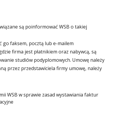
owiązane są poinformować WSB o takiej
ać go faksem, pocztą lub e-mailem
gdzie firma jest płatnikiem oraz nabywcą, są
owanie studiów podyplomowych. Umowę należy
ą przez przedstawiciela firmy umowę, należy
emii WSB w sprawie zasad wystawiania faktur
acyjne