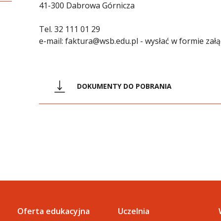
41-300 Dabrowa Górnicza
Tel.
32 111 01 29
e-mail:
faktura@wsb.edu.pl
- wysłać w formie zał
DOKUMENTY DO POBRANIA
doc
umowa_o_finansowanie_studiow_pody
doc
zarzadzenie_nr_2_w_2012_czesne_fakt
doc
Wniosek A o wystawienie faktury za d
Oferta edukacyjna
Uczelnia