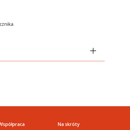
ącznika
plomowych (41 KB)
ury_skan_1 (727 KB)
okonaną wpłatę (33 KB)
Współpraca
Na skróty