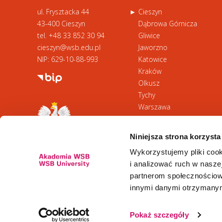
ul. Frysztacka 44
Cieszyn
43-400 Cieszyn
Dąbrowa Górnicza
tel.
+48 33 852 30 94
Gliwice
cieszyn@wsb.edu.pl
Jaworzno
NIP: 629-10-88-993
Katowice
Kraków
Olkusz
Tychy
Warszawa
Zawiercie
Żywiec
Niniejsza strona korzysta
Wykorzystujemy pliki cook
i analizować ruch w naszej
partnerom społecznościow
innymi danymi otrzymanymi
Newsletter
Pokaż szczegóły