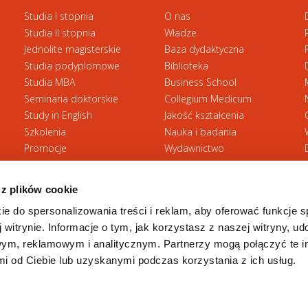
doc
Wniosek B o wystawienie faktury profo
Studia I stopnia
O nas
Studia II stopnia
Władze
Jednolite magisterskie
Baza dydaktyczna
Studia podyplomowe
Biblioteka
Studia MBA
Business School
Seminaria doktorskie
Collegium Medicum
Study in English
Jakość kształcenia
Szkolenia
Nauka i badania
Promocje
Wydawnictwo
Zasady rekrutacji
Zrównoważony rozwój
 z plików cookie
ie do spersonalizowania treści i reklam, aby oferować funkcje 
 witrynie. Informacje o tym, jak korzystasz z naszej witryny, u
ym, reklamowym i analitycznym. Partnerzy mogą połączyć te i
 od Ciebie lub uzyskanymi podczas korzystania z ich usług.