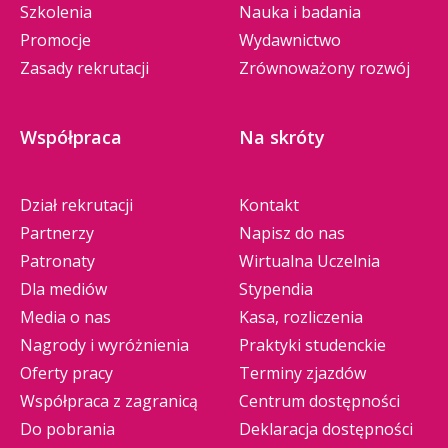
Szkolenia
Nauka i badania
Promocje
Wydawnictwo
Zasady rekrutacji
Zrównoważony rozwój
Współpraca
Na skróty
Dział rekrutacji
Kontakt
Partnerzy
Napisz do nas
Patronaty
Wirtualna Uczelnia
Dla mediów
Stypendia
Media o nas
Kasa, rozliczenia
Nagrody i wyróżnienia
Praktyki studenckie
Oferty pracy
Terminy zjazdów
Współpraca z zagranicą
Centrum dostępności
Do pobrania
Deklaracja dostępności