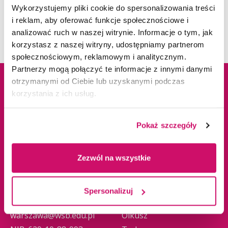
Wykorzystujemy pliki cookie do spersonalizowania treści
i reklam, aby oferować funkcje społecznościowe i
analizować ruch w naszej witrynie. Informacje o tym, jak
korzystasz z naszej witryny, udostępniamy partnerom
społecznościowym, reklamowym i analitycznym.
Partnerzy mogą połączyć te informacje z innymi danymi
otrzymanymi od Ciebie lub uzyskanymi podczas
korzystania z ich usług.
Dane adresowe
Kampusy
Pokaż szczegóły
Pałac Kultury i Nauki, VIII
Cieszyn
piętro, Pl. Defilad 1
Dąbrowa Górnicza
00-901 Warszawa
Gliwice
Zezwól na wszystkie
tel.
22 656 68 64
Jaworzno
Tel.
608 670 533
Katowice
Spersonalizuj
e-mail:
Kraków
warszawa@wsb.edu.pl
Olkusz