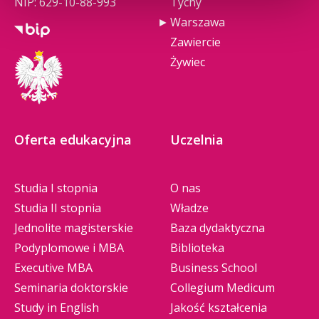
NIP: 629-10-88-993
Tychy
Warszawa
Zawiercie
Żywiec
Oferta edukacyjna
Uczelnia
Studia I stopnia
O nas
Studia II stopnia
Władze
Jednolite magisterskie
Baza dydaktyczna
Podyplomowe i MBA
Biblioteka
Executive MBA
Business School
Seminaria doktorskie
Collegium Medicum
Study in English
Jakość kształcenia