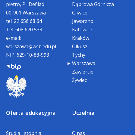
mundurowych (Policja,
piętro, Pl. Defilad 1
Dąbrowa Górnicza
Wojsko, Państwowa Straż
00-901 Warszawa
Gliwice
Pożarna, Ochotnicza Straż
Pożarna, Straż
tel.
22 656 68 64
Jaworzno
Miejska/Gminna, Straż
0 zł
do
Tel.
608 670 533
Katowice
Graniczna, Służba
400 zł
700 zł
e-mail:
Kraków
więzienna, Służba Ochrony
Państwa, Krajowa
warszawa@wsb.edu.pl
Olkusz
Administracja Skarbowa) –
NIP: 629-10-88-993
Tychy
należy przedstawić
Warszawa
stosowny dokument.
Zawiercie
Żywiec
Bonifikata w wysokości 5% opłaty
czesnego przysługuje studentom,
którzy dokonają wpłaty za cały
semestr*
w terminie:
Oferta edukacyjna
Uczelnia
do 30 września w semestrze zimowym,
Studia I stopnia
O nas