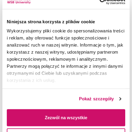
kryzysowych.
Niniejsza strona korzysta z plików cookie
Wykorzystujemy pliki cookie do spersonalizowania treści
i reklam, aby oferować funkcje społecznościowe i
analizować ruch w naszej witrynie. Informacje o tym, jak
korzystasz z naszej witryny, udostępniamy partnerom
społecznościowym, reklamowym i analitycznym.
Partnerzy mogą połączyć te informacje z innymi danymi
otrzymanymi od Ciebie lub uzyskanymi podczas
korzystania z ich usług.
OPŁATY
Pokaż szczegóły
PROMOCJE
Semestr 1
Semestr 
Bezpieczeństwo
Rata
Rata
wewnętrzne - II stopnia
miesięczna
miesięcz
Zezwól na wszystkie
Rozpoczynając studia
I, II stopnia
KONTAKT
i
jednolite magisterskie
w Akademii WSB