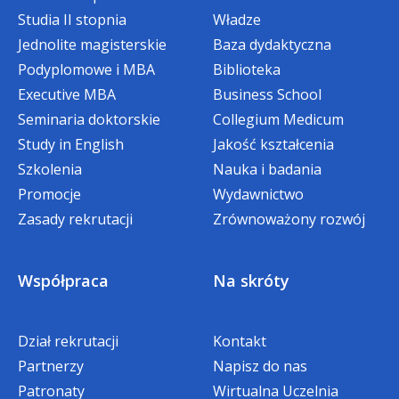
Kinga Muśnicka, Specjalista ds.
do 28 lutego w semestrze letnim.
Studia II stopnia
Władze
studenckich i rekrutacji
Jednolite magisterskie
Baza dydaktyczna
*W przypadku gdy w danym semestrze
Podyplomowe i MBA
Biblioteka
telefon:
+48 608 670 533
student korzysta z innej zniżki, bonifikata
Executive MBA
Business School
nie obowiązuje.
e-mail:
kinga.musnicka@wsb.edu.pl
Seminaria doktorskie
Collegium Medicum
Study in English
Jakość kształcenia
STUDIA PIERWSZEGO
Szkolenia
Nauka i badania
STOPNIA/JEDNOLITE
Promocje
Wydawnictwo
Zasady rekrutacji
Zrównoważony rozwój
MAGISTERSKIE
Współpraca
Na skróty
Bonifikata specjalna w wysokości dwóch
rat czesnego
Dział rekrutacji
Kontakt
dla
Absolwentów Akademii WSB
,
Partnerzy
Napisz do nas
rozpoczynających studia niestacjonarne
Patronaty
Wirtualna Uczelnia
I stopnia
oraz
jednolite magisterskie