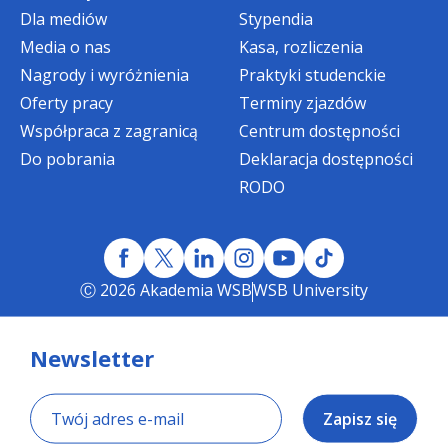
(bonifikata rozliczana w ramach IV i V raty
Dla mediów
Stypendia
czesnego w semestrze I)
Media o nas
Kasa, rozliczenia
Nagrody i wyróżnienia
Praktyki studenckie
Bonifikata terminowa:
Oferty pracy
Terminy zjazdów
Współpraca z zagranicą
Centrum dostępności
200 zł
- dla osób, które zarejestrują się
Do pobrania
Deklaracja dostępności
on-line i złożą komplet dokumentów
RODO
do dnia
31 sierpnia 2026 r.
Agata Żuraw, Specjalista ds. studenckich i
STUDIA MAGISTERSKIE
rekrutacji
Ⓒ 2026 Akademia WSB
WSB University
telefon:
+48 668 847 628
Bonifikata specjalna - dotycząca
Newsletter
e-mail:
agata.zuraw@wsb.edu.pl
semestru I - dla kandydatów
rozpoczynających
Zapisz się
studia magisterskie II stopnia