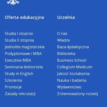
czesnego przysługuje studentom,
którzy dokonają wpłaty za cały
semestr*
w terminie:
Oferta edukacyjna
Uczelnia
do 30 września w semestrze zimowym,
Studia I stopnia
O nas
Kinga Muśnicka, Specjalista ds.
do 28 lutego w semestrze letnim.
Studia II stopnia
Władze
studenckich i rekrutacji
Jednolite magisterskie
Baza dydaktyczna
*W przypadku gdy w danym semestrze
Podyplomowe i MBA
Biblioteka
telefon:
+48 608 670 533
student korzysta z innej zniżki, bonifikata
Executive MBA
Business School
nie obowiązuje.
e-mail:
kinga.musnicka@wsb.edu.pl
Seminaria doktorskie
Collegium Medicum
Study in English
Jakość kształcenia
STUDIA PIERWSZEGO
Szkolenia
Nauka i badania
STOPNIA/JEDNOLITE
Promocje
Wydawnictwo
Zasady rekrutacji
Zrównoważony rozwój
MAGISTERSKIE