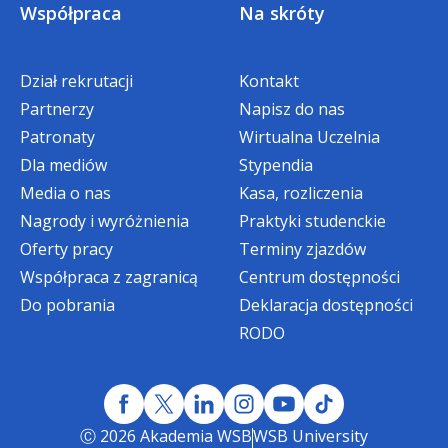
Współpraca
Na skróty
Bonifikata specjalna w wysokości dwóch
rat czesnego
Dział rekrutacji
Kontakt
dla
Absolwentów Akademii WSB
,
Partnerzy
Napisz do nas
rozpoczynających studia niestacjonarne
Patronaty
Wirtualna Uczelnia
I stopnia
oraz
jednolite magisterskie
(bonifikata rozliczana w ramach IV i V raty
Dla mediów
Stypendia
czesnego w semestrze I)
Media o nas
Kasa, rozliczenia
Nagrody i wyróżnienia
Praktyki studenckie
Bonifikata terminowa:
Oferty pracy
Terminy zjazdów
Współpraca z zagranicą
Centrum dostępności
200 zł
- dla osób, które zarejestrują się
Do pobrania
Deklaracja dostępności
on-line i złożą komplet dokumentów
RODO
do dnia
31 sierpnia 2026 r.
Agata Żuraw, Specjalista ds. studenckich i
STUDIA MAGISTERSKIE
rekrutacji
Ⓒ 2026 Akademia WSB
WSB University