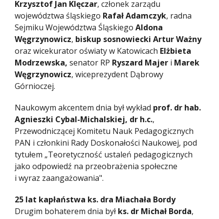
Krzysztof Jan Klęczar
, członek zarządu
województwa śląskiego
Rafał Adamczyk
, radna
Sejmiku Województwa Śląskiego
Aldona
Węgrzynowicz
,
biskup sosnowiecki Artur Ważny
oraz wicekurator oświaty w Katowicach
Elżbieta
Modrzewska,
senator RP
Ryszard Majer
i
Marek
Węgrzynowicz
, wiceprezydent Dąbrowy
Górnioczej.
Naukowym akcentem dnia był wykład
prof. dr hab.
Agnieszki Cybal-Michalskiej, dr h.c.
,
Przewodniczącej Komitetu Nauk Pedagogicznych
PAN i członkini Rady Doskonałości Naukowej, pod
tytułem „Teoretyczność ustaleń pedagogicznych
jako odpowiedź na przeobrażenia społeczne
i wyraz zaangażowania".
25 lat kapłaństwa ks. dra Miachała Bordy
Drugim bohaterem dnia był
ks. dr Michał Borda
,