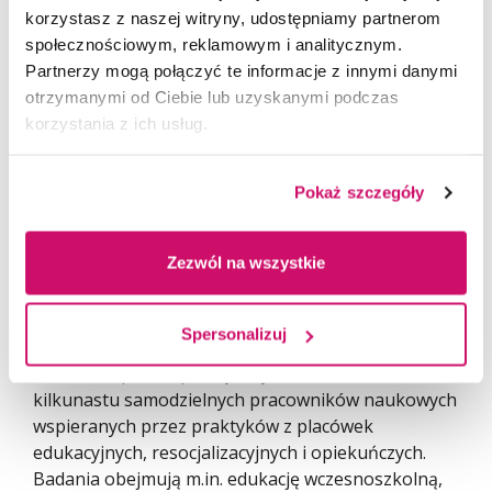
Finał odbył się po raz pierwszy na patio kampusu:
korzystasz z naszej witryny, udostępniamy partnerom
w plenerowym koncercie wystąpiły AweSomeBand
społecznościowym, reklamowym i analitycznym.
Akademii WSB oraz kapela Zakładu Karnego
Partnerzy mogą połączyć te informacje z innymi danymi
w Wojkowicach - wymowny dowód na to, że
otrzymanymi od Ciebie lub uzyskanymi podczas
edukacja i resocjalizacja potrafią grać do jednej
korzystania z ich usług.
nuty. Całość zamknęło wspólne „Sto lat"
i pamiątkowe zdjęcie.
Pokaż szczegóły
Dwie dekady Katedry
Katedra Pedagogiki działa w ramach Wydziału Nauk
Zezwól na wszystkie
Stosowanych od roku akademickiego 2005/2006.
W 2019 roku studia przekształcono w jednolite
magisterskie z pedagogiki przedszkolnej
Spersonalizuj
i wczesnoszkolnej, dziś jednostka prowadzi dwa
kierunki o profilu praktycznym i zatrudnia
kilkunastu samodzielnych pracowników naukowych
wspieranych przez praktyków z placówek
edukacyjnych, resocjalizacyjnych i opiekuńczych.
Badania obejmują m.in. edukację wczesnoszkolną,