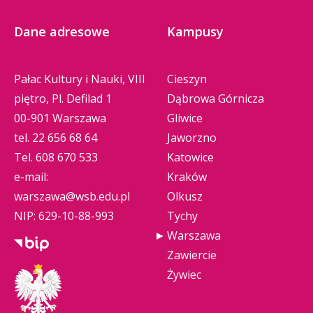
Dane adresowe
Kampusy
Pałac Kultury i Nauki, VIII
Cieszyn
piętro, Pl. Defilad 1
Dąbrowa Górnicza
00-901 Warszawa
Gliwice
tel.
22 656 68 64
Jaworzno
Tel.
608 670 533
Katowice
e-mail:
Kraków
warszawa@wsb.edu.pl
Olkusz
NIP: 629-10-88-993
Tychy
Warszawa
Zawiercie
Żywiec