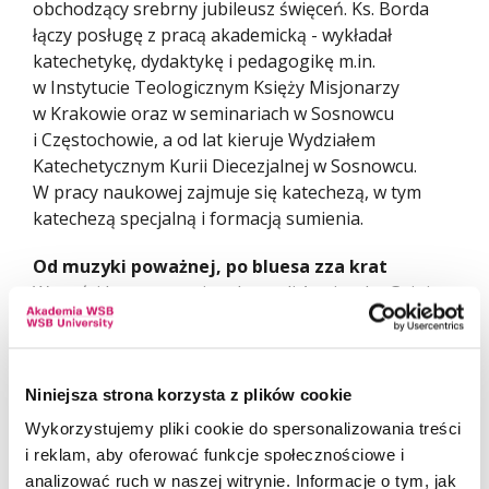
obchodzący srebrny jubileusz święceń. Ks. Borda
łączy posługę z pracą akademicką - wykładał
katechetykę, dydaktykę i pedagogikę m.in.
w Instytucie Teologicznym Księży Misjonarzy
w Krakowie oraz w seminariach w Sosnowcu
i Częstochowie, a od lat kieruje Wydziałem
Katechetycznym Kurii Diecezjalnej w Sosnowcu.
W pracy naukowej zajmuje się katechezą, w tym
katechezą specjalną i formacją sumienia.
Od muzyki poważnej, po bluesa zza krat
W części koncertowej zachwycali Agnieszka Gajgier-
Otręba, pierwsza flecistka Filharmonii Zabrzańskiej,
z towarzyszeniem pianisty Kamila Dąbka i młodych
instrumentalistów. Dedykowany Jubilatowi koncert
Niniejsza strona korzysta z plików cookie
wykonali artyści Filharmonii im. Karola
Szymanowskiego w Krakowie - sopranistka
Wykorzystujemy pliki cookie do spersonalizowania treści
Magdalena Drozd i kwartet smyczkowy.
i reklam, aby oferować funkcje społecznościowe i
analizować ruch w naszej witrynie. Informacje o tym, jak