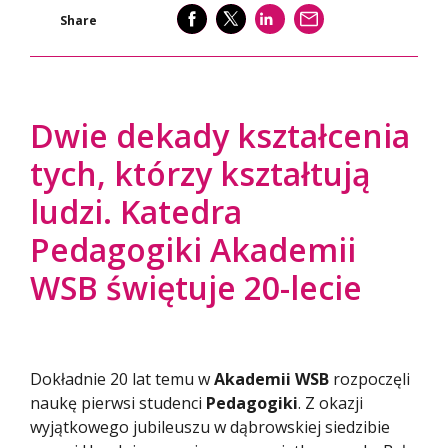
SHARE
SHARE
SHARE
WYŚLIJ
Share
Dwie dekady kształcenia
tych, którzy kształtują
ludzi. Katedra
Pedagogiki Akademii
WSB świętuje 20-lecie
Dokładnie 20 lat temu w
Akademii WSB
rozpoczęli
naukę pierwsi studenci
Pedagogiki
. Z okazji
wyjątkowego jubileuszu w dąbrowskiej siedzibie