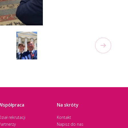
Współpraca
Na skróty
Dział rekrutacji
Kontakt
Partnerzy
Napisz do nas