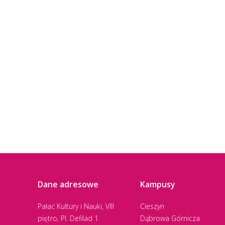
Dane adresowe
Kampusy
Pałac Kultury i Nauki, VIII
Cieszyn
piętro, Pl. Defilad 1
Dąbrowa Górnicza