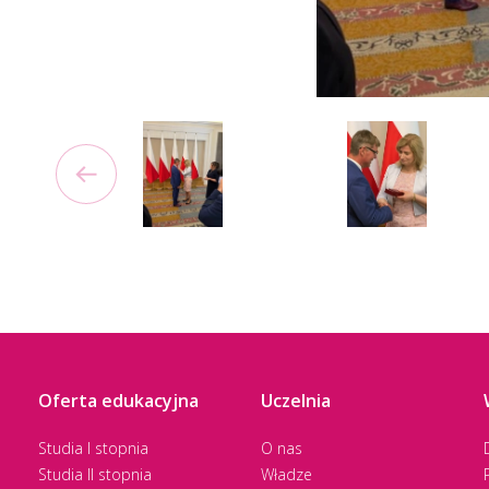
Oferta edukacyjna
Uczelnia
Studia I stopnia
O nas
Studia II stopnia
Władze