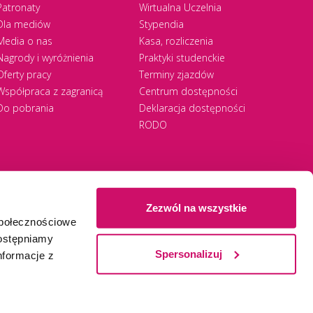
Patronaty
Wirtualna Uczelnia
Dla mediów
Stypendia
Media o nas
Kasa, rozliczenia
Nagrody i wyróżnienia
Praktyki studenckie
Oferty pracy
Terminy zjazdów
Współpraca z zagranicą
Centrum dostępności
Do pobrania
Deklaracja dostępności
RODO
Zezwól na wszystkie
społecznościowe
Ⓒ 2026 Akademia WSB
WSB University
dostępniamy
Spersonalizuj
nformacje z
Zapisz się