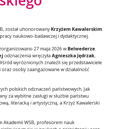
skiego
SB, został uhonorowany
Krzyżem Kawalerskim
 pracy naukowo-badawczej i dydaktycznej.
 zorganizowano 27 maja 2026 w
Belwederze
.
ej
odznaczenia wręczyła
Agnieszka Jędrzak
,
Wśród wyróżnionych znaleźli się przedstawiciele
cji oraz osoby zaangażowane w działalność
zych polskich odznaczeń państwowych. Jak
wany za wybitne zasługi w służbie państwu
wą, literacką i artystyczną, a Krzyż Kawalerski
m Akademii WSB, profesorem nauk