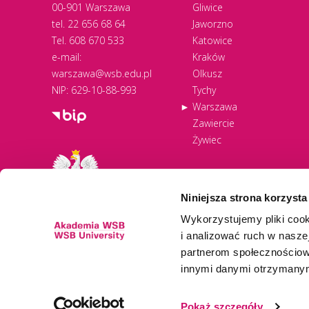
00-901 Warszawa
Gliwice
tel.
22 656 68 64
Jaworzno
Tel.
608 670 533
Katowice
e-mail:
Kraków
warszawa@wsb.edu.pl
Olkusz
NIP: 629-10-88-993
Tychy
Warszawa
Zawiercie
Żywiec
Niniejsza strona korzysta
Wykorzystujemy pliki cook
i analizować ruch w naszej
partnerom społecznościow
innymi danymi otrzymanymi
Newsletter
Pokaż szczegóły