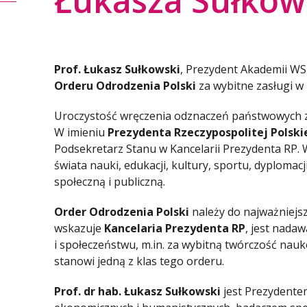
Łukasza Sułkow
Prof. Łukasz Sułkowski
, Prezydent Akademii W
Orderu Odrodzenia Polski
za wybitne zasługi w
Uroczystość wręczenia odznaczeń państwowych
W imieniu
Prezydenta Rzeczypospolitej Polski
Podsekretarz Stanu w Kancelarii Prezydenta RP. 
świata nauki, edukacji, kultury, sportu, dyploma
społeczną i publiczną.
Order Odrodzenia Polski
należy do najważniejs
wskazuje
Kancelaria Prezydenta RP
, jest nada
i społeczeństwu, m.in. za wybitną twórczość nauko
stanowi jedną z klas tego orderu.
Prof. dr hab. Łukasz Sułkowski
jest Prezydente