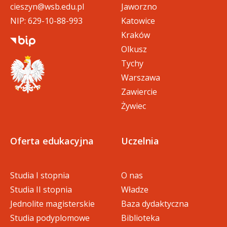
cieszyn@wsb.edu.pl
Jaworzno
NIP: 629-10-88-993
Katowice
Kraków
Olkusz
Tychy
Warszawa
Zawiercie
Żywiec
Oferta edukacyjna
Uczelnia
Studia I stopnia
O nas
Studia II stopnia
Władze
Jednolite magisterskie
Baza dydaktyczna
Studia podyplomowe
Biblioteka