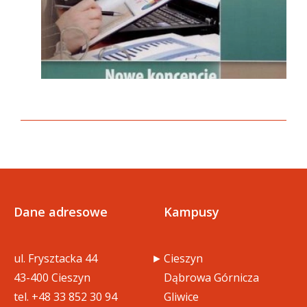
Dane adresowe
Kampusy
ul. Frysztacka 44
Cieszyn
43-400 Cieszyn
Dąbrowa Górnicza
tel.
+48 33 852 30 94
Gliwice