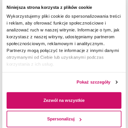
Niniejsza strona korzysta z plików cookie
Perspektywy rozwoju sektora kultury
Wykorzystujemy pliki cookie do spersonalizowania treści
w Euroregionie Śląsk Cieszyński, Wybrane
i reklam, aby oferować funkcje społecznościowe i
zagadnienia
analizować ruch w naszej witrynie. Informacje o tym, jak
Perspektywy rozwoju sektora kultury w Euroregionie
korzystasz z naszej witryny, udostępniamy partnerom
Śląsk Cieszyński, Wybrane zagadnienia/Joanna
społecznościowym, reklamowym i analitycznym.
Kurowska – Pysz, Joanna Łodziana – Grabowska,
Partnerzy mogą połączyć te informacje z innymi danymi
Zdeněk Mikoláš, Łukasz Wróblewski. – Dąbrowa
otrzymanymi od Ciebie lub uzyskanymi podczas
Górnicza: Wydawnictwo Naukowe WSB, 2014
korzystania z ich usług.
Pokaż szczegóły
Zezwól na wszystkie
Spersonalizuj