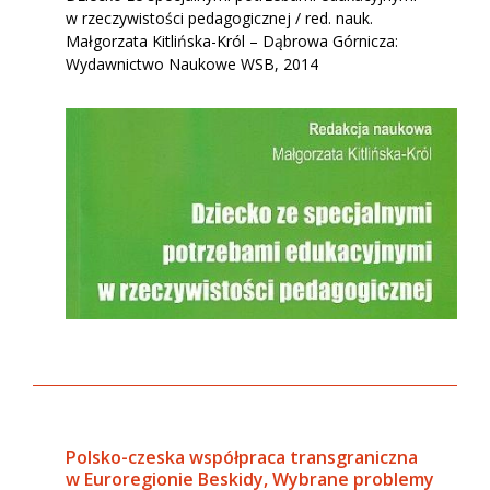
w rzeczywistości pedagogicznej / red. nauk.
Małgorzata Kitlińska-Król – Dąbrowa Górnicza:
Wydawnictwo Naukowe WSB, 2014
Polsko-czeska współpraca transgraniczna
w Euroregionie Beskidy, Wybrane problemy