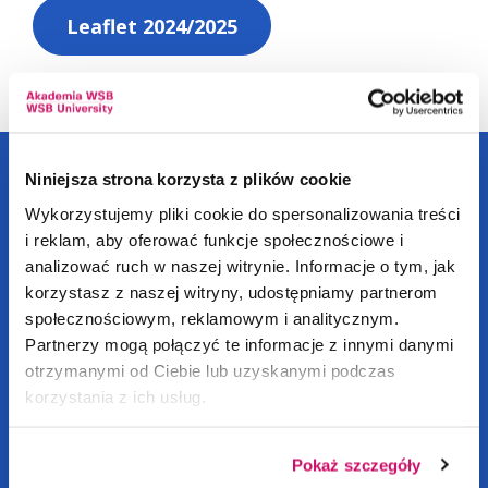
Leaflet 2024/2025
Niniejsza strona korzysta z plików cookie
Address informations
Wykorzystujemy pliki cookie do spersonalizowania treści
i reklam, aby oferować funkcje społecznościowe i
analizować ruch w naszej witrynie. Informacje o tym, jak
ul. Cieplaka 1C
korzystasz z naszej witryny, udostępniamy partnerom
41-300 Dąbrowa
społecznościowym, reklamowym i analitycznym.
Górnicza
Partnerzy mogą połączyć te informacje z innymi danymi
Tel.
+48 32 295 93 57
otrzymanymi od Ciebie lub uzyskanymi podczas
admissions@wsb.edu.pl
korzystania z ich usług.
NIP: 629-10-88-993
Pokaż szczegóły