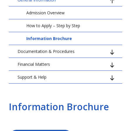
Admission Overview
How to Apply – Step by Step
Information Brochure
Documentation & Procedures
Financial Matters
Required documents
Support & Help
Legalisation and Apostille
Invoice and Payment
Recognition of Foreign Education Documents
Refunds
FAQ - Admission Process
Language proficiency documents
Admissions Support Team
Information Brochure