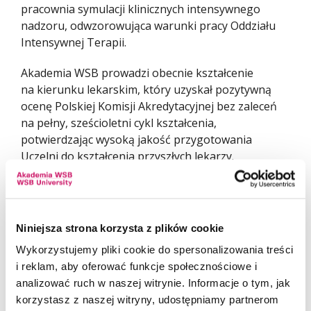
pracownia symulacji klinicznych intensywnego
nadzoru, odwzorowująca warunki pracy Oddziału
Intensywnej Terapii.
Akademia WSB prowadzi obecnie kształcenie
na kierunku lekarskim, który uzyskał pozytywną
ocenę Polskiej Komisji Akredytacyjnej bez zaleceń
na pełny, sześcioletni cykl kształcenia,
potwierdzając wysoką jakość przygotowania
Uczelni do kształcenia przyszłych lekarzy.
–
Rozwój Collegium Medicum – Wydziału
Medycznego Akademii WSB opieramy na ścisłej
współpracy ze środowiskiem medycznym regionu,
Niniejsza strona korzysta z plików cookie
nowoczesnej infrastrukturze dydaktycznej oraz
Wykorzystujemy pliki cookie do spersonalizowania treści
praktycznym modelu kształcenia przyszłych kadr
i reklam, aby oferować funkcje społecznościowe i
ochrony zdrowia. Współpraca ze Śląską Izbą
analizować ruch w naszej witrynie. Informacje o tym, jak
Lekarską ma dla nas szczególne znaczenie,
korzystasz z naszej witryny, udostępniamy partnerom
ponieważ pozwala łączyć perspektywę akademicką