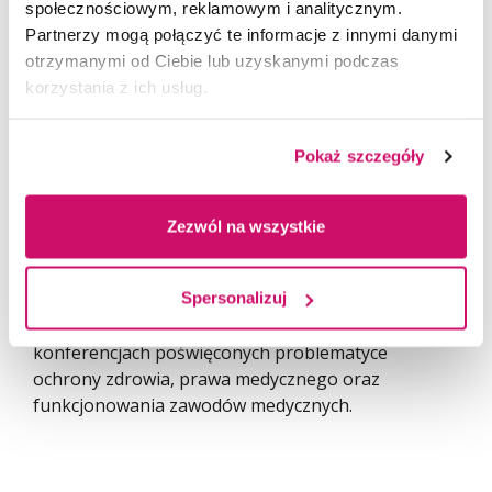
społecznościowym, reklamowym i analitycznym.
z doświadczeniem środowiska lekarskiego
–
Partnerzy mogą połączyć te informacje z innymi danymi
podkreśliła prof. Zdzisława Dacko-Pikiewicz, Rektor
otrzymanymi od Ciebie lub uzyskanymi podczas
Akademii WSB.
korzystania z ich usług.
Akademia WSB od lat współpracuje ze Śląską Izbą
Lekarską m.in. w zakresie inicjatyw edukacyjnych
Pokaż szczegóły
i konferencyjnych. Śląska Izba Lekarska objęła
patronatem studia podyplomowe MBA w Ochronie
Zdrowia realizowane w Akademii WSB we
Zezwól na wszystkie
współpracy z EY Academy of Business.
Przedstawiciele ŚIL uczestniczą również
w wydarzeniach naukowych i eksperckich
Spersonalizuj
organizowanych przez Uczelnię, w tym
konferencjach poświęconych problematyce
ochrony zdrowia, prawa medycznego oraz
funkcjonowania zawodów medycznych.