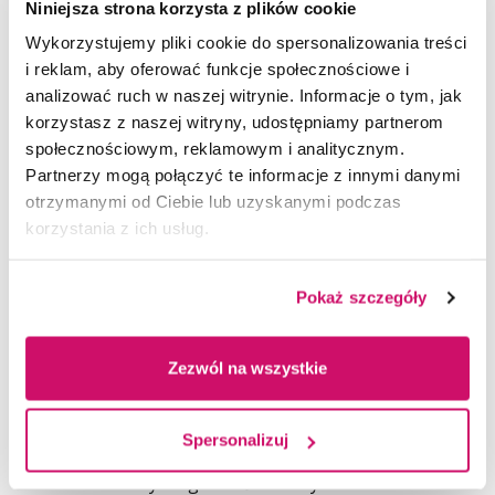
Niniejsza strona korzysta z plików cookie
realizowanej strategii rozwoju Akademii WSB,
obejmującej umiędzynarodowienie, wysoką jakość
Wykorzystujemy pliki cookie do spersonalizowania treści
kształcenia, rozwój badań naukowych, współpracę
i reklam, aby oferować funkcje społecznościowe i
z otoczeniem społeczno-gospodarczym oraz
analizować ruch w naszej witrynie. Informacje o tym, jak
działania na rzecz równości, różnorodności
korzystasz z naszej witryny, udostępniamy partnerom
i odpowiedzialności społecznej. Uczelnia od wielu lat
społecznościowym, reklamowym i analitycznym.
aktywnie angażuje się w realizację inicjatyw
Partnerzy mogą połączyć te informacje z innymi danymi
wspierających zrównoważony rozwój, czego
otrzymanymi od Ciebie lub uzyskanymi podczas
potwierdzeniem są liczne projekty
korzystania z ich usług.
międzynarodowe, partnerstwa z uczelniami
z całego świata oraz działania podejmowane
Pokaż szczegóły
na rzecz lokalnych i globalnych społeczności.
Osiągnięty sukces stanowi kolejny dowód na to, że
Zezwól na wszystkie
Akademia WSB skutecznie łączy nowoczesne
podejście do edukacji z odpowiedzialnością za
przyszłość społeczeństwa i środowiska. Wyniki THE
Spersonalizuj
Sustainability Impact Ratings 2026 potwierdzają, że
uczelnia należy do grona światowych liderów