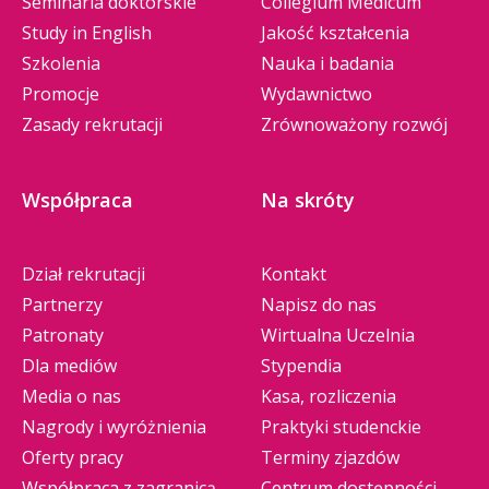
Seminaria doktorskie
Collegium Medicum
Study in English
Jakość kształcenia
Szkolenia
Nauka i badania
Promocje
Wydawnictwo
Zasady rekrutacji
Zrównoważony rozwój
Współpraca
Na skróty
Dział rekrutacji
Kontakt
Partnerzy
Napisz do nas
Patronaty
Wirtualna Uczelnia
Dla mediów
Stypendia
Media o nas
Kasa, rozliczenia
Nagrody i wyróżnienia
Praktyki studenckie
Oferty pracy
Terminy zjazdów
Współpraca z zagranicą
Centrum dostępności