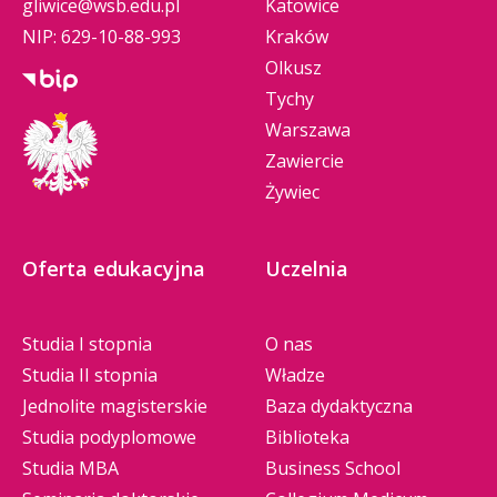
gliwice@wsb.edu.pl
Katowice
NIP: 629-10-88-993
Kraków
Olkusz
Tychy
Warszawa
Zawiercie
Żywiec
Oferta edukacyjna
Uczelnia
Studia I stopnia
O nas
Studia II stopnia
Władze
Jednolite magisterskie
Baza dydaktyczna
Studia podyplomowe
Biblioteka
Studia MBA
Business School