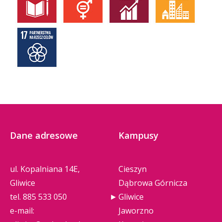
Dane adresowe
Kampusy
ul. Kopalniana 14E,
Cieszyn
Gliwice
Dąbrowa Górnicza
tel.
885 533 050
Gliwice
e-mail:
Jaworzno