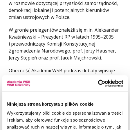
w rozmowie dotyczącej przyszłości samorządności,
demokracji lokalnej i potencjalnych kierunków
zmian ustrojowych w Polsce.
W gronie prelegentów znaleźli się m.in. Aleksander
Kwaśniewski – Prezydent RP w latach 1995–2005
i przewodniczący Komisji Konstytucyjnej
Zgromadzenia Narodowego, prof. Jerzy Hausner,
Jerzy Stępień oraz prof. Jacek Majchrowski.
Obecność Akademii WSB podczas debaty wpisuje
się w ideę nowoczesnego kształcenia
akademickiego, którego ważnym elementem jest
kształtowanie świadomości obywatelskiej oraz
rozwijanie kompetencji społecznych i publicznych.
Niniejsza strona korzysta z plików cookie
Wykorzystujemy pliki cookie do spersonalizowania treści
i reklam, aby oferować funkcje społecznościowe i
analizować ruch w naszej witrynie. Informacje o tym, jak