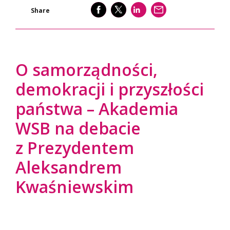
SHARE
SHARE
SHARE
WYŚLIJ
Share
O samorządności,
demokracji i przyszłości
państwa – Akademia
WSB na debacie
z Prezydentem
Aleksandrem
Kwaśniewskim