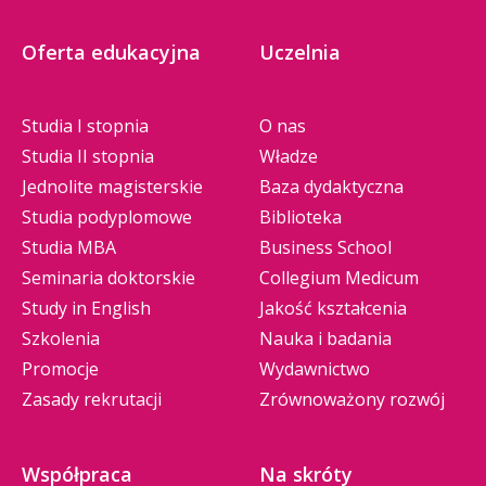
Oferta edukacyjna
Uczelnia
Studia I stopnia
O nas
Studia II stopnia
Władze
Jednolite magisterskie
Baza dydaktyczna
Studia podyplomowe
Biblioteka
Studia MBA
Business School
Seminaria doktorskie
Collegium Medicum
Study in English
Jakość kształcenia
Szkolenia
Nauka i badania
Promocje
Wydawnictwo
Zasady rekrutacji
Zrównoważony rozwój
Współpraca
Na skróty