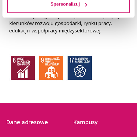
Jako organizacja należąca do Konfederacji
Spersonalizuj
Lewiatan, Śląski Związek Pracodawców Lewiatan
uczestniczy w ogólnopolskiej debacie dotyczącej
kierunków rozwoju gospodarki, rynku pracy,
edukacji i współpracy międzysektorowej.
Dane adresowe
Kampusy