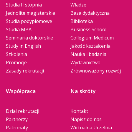
Studia II stopnia
Władze
Jednolite magisterskie
Baza dydaktyczna
Studia podyplomowe
Biblioteka
Studia MBA
Business School
Seminaria doktorskie
Collegium Medicum
Study in English
Jakość kształcenia
Szkolenia
Nauka i badania
Promocje
Wydawnictwo
Zasady rekrutacji
Zrównoważony rozwój
Współpraca
Na skróty
Dział rekrutacji
Kontakt
Partnerzy
Napisz do nas
Patronaty
Wirtualna Uczelnia