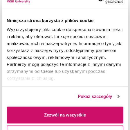
z województwa śląskiego i reprezentująca interesy
pracodawców w dialogu społecznym oraz
gospodarczym. Związek działa na rzecz rozwoju
Niniejsza strona korzysta z plików cookie
przedsiębiorczości, wzmacniania współpracy między
Wykorzystujemy pliki cookie do spersonalizowania treści
biznesem a instytucjami publicznymi, a także
i reklam, aby oferować funkcje społecznościowe i
tworzenia warunków sprzyjających innowacyjności,
analizować ruch w naszej witrynie. Informacje o tym, jak
odpowiedzialnemu zarządzaniu i konkurencyjności
korzystasz z naszej witryny, udostępniamy partnerom
firm.
społecznościowym, reklamowym i analitycznym.
Partnerzy mogą połączyć te informacje z innymi danymi
otrzymanymi od Ciebie lub uzyskanymi podczas
korzystania z ich usług.
Pokaż szczegóły
Zezwól na wszystkie