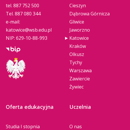
tel.
887 752 500
Cieszyn
Tel.
887 080 344
Dąbrowa Górnicza
e-mail:
Gliwice
katowice@wsb.edu.pl
Jaworzno
NIP: 629-10-88-993
Katowice
Kraków
Olkusz
Tychy
Warszawa
Zawiercie
Żywiec
Oferta edukacyjna
Uczelnia
Studia I stopnia
O nas