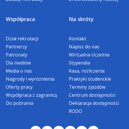
PIERWSZEGO STOPNIA ORAZ
JEDNOLITE MAGISTERSKIE
Współpraca
Na skróty
Zniżka specjalna w wysokości dwóch rat
mgr Grażyna Gulecka
Dział rekrutacji
Kontakt
czesnego
Partnerzy
Napisz do nas
Kierownik Jednostek Dydaktycznych
dla
Absolwentów Akademii WSB
,
Patronaty
Wirtualna Uczelnia
Akademii WSB w Tychach oraz Gliwicach
rozpoczynających studia niestacjonarne
Dla mediów
Stypendia
I stopnia
oraz
jednolite magisterskie
tel. 885 533 050
Media o nas
Kasa, rozliczenia
(bonifikata rozliczana w ramach IV i V raty
e-mail: ggulecka@wsb.edu.pl
Nagrody i wyróżnienia
Praktyki studenckie
czesnego w semestrze I)
Oferty pracy
Terminy zjazdów
Promocja ograniczona czasowo:
Współpraca z zagranicą
Centrum dostępności
Do pobrania
Deklaracja dostępności
zniżka 200 zł
- dla osób, które
RODO
zarejestrują się on-line i złożą komplet
dokumentów do dnia
31 sierpnia 2026