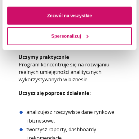
będziesz wykorzystywać dane do
przewidywania trendów i zachowań
rynkowych.
Zezwól na wszystkie
Podejmowanie decyzji w oparciu o dane
Nauczysz się przekładać wyniki analiz
Spersonalizuj
na konkretne rekomendacje biznesowe.
Uczymy praktycznie
Program koncentruje się na rozwijaniu
realnych umiejętności analitycznych
wykorzystywanych w biznesie.
Uczysz się poprzez działanie:
analizujesz rzeczywiste dane rynkowe
i biznesowe,
tworzysz raporty, dashboardy
i rekomendacje,