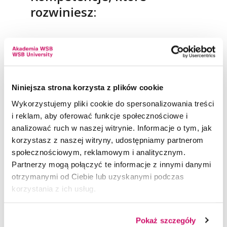
rozwiniesz:
Analiza i modelowanie
Nauczysz się pracować na dużych zbiorach
danych, identyfikować zależności oraz
budować modele wspierające decyzje
Niniejsza strona korzysta z plików cookie
biznesowe.
Wykorzystujemy pliki cookie do spersonalizowania treści
i reklam, aby oferować funkcje społecznościowe i
Business intelligence i wizualizacja
analizować ruch w naszej witrynie. Informacje o tym, jak
danych
korzystasz z naszej witryny, udostępniamy partnerom
Opanujesz narzędzia analityczne, takie jak
społecznościowym, reklamowym i analitycznym.
Excel, Power BI i Python, oraz nauczysz się
Partnerzy mogą połączyć te informacje z innymi danymi
prezentować wyniki w sposób czytelny
otrzymanymi od Ciebie lub uzyskanymi podczas
i użyteczny decyzyjnie.
korzystania z ich usług.
Data science i prognozowanie
Zrozumiesz metody predykcyjne oraz
Pokaż szczegóły