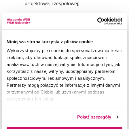
projektowej i zespołowej;
pogłębionej świadomości różnic
kulturowych oraz ich wpływu
na przekład i komunikację
Niniejsza strona korzysta z plików cookie
w międzynarodowym środowisku
medialnym.
Wykorzystujemy pliki cookie do spersonalizowania treści
i reklam, aby oferować funkcje społecznościowe i
analizować ruch w naszej witrynie. Informacje o tym, jak
korzystasz z naszej witryny, udostępniamy partnerom
społecznościowym, reklamowym i analitycznym.
PROGRAM STUDIÓW
Partnerzy mogą połączyć te informacje z innymi danymi
otrzymanymi od Ciebie lub uzyskanymi podczas
Program specjalizacji łączy wiedzę
korzystania z ich usług.
UCZYMY PRAKTYCZNIE
filologiczną z praktycznymi umiejętnościami
potrzebnymi na współczesnym rynku pracy.
Specjalność
Translation and
Pokaż szczegóły
Obejmuje:
REKOMENDACJE
Communication in New Media
została
zaprojektowana z myślą o osobach, które