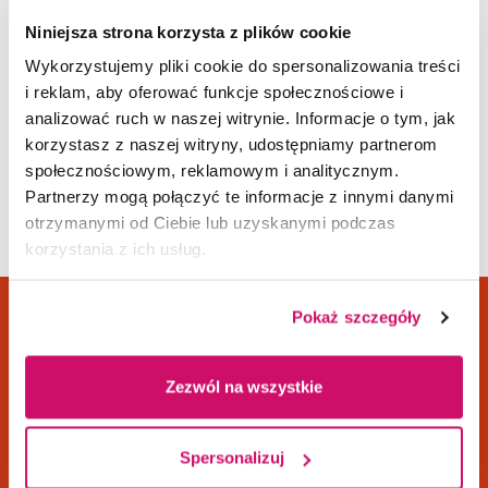
Każdy student otrzyma indywidualny e-mail
Niniejsza strona korzysta z plików cookie
z linkiem prowadzącym bezpośrednio do systemu
uczelnianego, gdzie będzie możliwość pobrania
Wykorzystujemy pliki cookie do spersonalizowania treści
wymaganych kodów.
i reklam, aby oferować funkcje społecznościowe i
analizować ruch w naszej witrynie. Informacje o tym, jak
Po pobraniu kodów należy postępować zgodnie
korzystasz z naszej witryny, udostępniamy partnerom
z instrukcją aktywacji mLegitymacji w aplikacji
społecznościowym, reklamowym i analitycznym.
mObywatel.
Partnerzy mogą połączyć te informacje z innymi danymi
otrzymanymi od Ciebie lub uzyskanymi podczas
korzystania z ich usług.
Pokaż szczegóły
Dane adresowe
Kampusy
Zezwól na wszystkie
Sportowa 1,
Cieszyn
43-600 Jaworzno
Dąbrowa Górnicza
Spersonalizuj
tel.
885 22 95 00
Gliwice