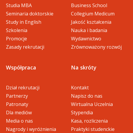
Studia MBA
Business School
Seminaria doktorskie
Collegium Medicum
Study in English
Jakość kształcenia
Szkolenia
Nauka i badania
Promocje
Wydawnictwo
Zasady rekrutacji
Zrównoważony rozwój
Współpraca
Na skróty
Dział rekrutacji
Kontakt
Partnerzy
Napisz do nas
Patronaty
Wirtualna Uczelnia
Dla mediów
Stypendia
Media o nas
Kasa, rozliczenia
Nagrody i wyróżnienia
Praktyki studenckie