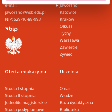
e-mail:
Jaworzno
jaworzno@wsb.edu.pl
Katowice
NIP: 629-10-88-993
Kraków
Olkusz
Tychy
Warszawa
Zawiercie
Żywiec
Oferta edukacyjna
Uczelnia
Studia I stopnia
O nas
Studia II stopnia
Władze
Jednolite magisterskie
Baza dydaktyczna
Studia podyplomowe
Biblioteka