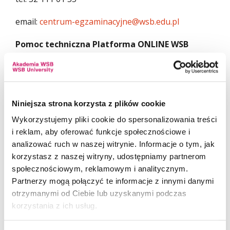
email:
centrum-egzaminacyjne@wsb.edu.pl
Pomoc techniczna Platforma ONLINE WSB
(MOODLE)
email:
pomoc.online@wsb.edu.pl
Harmonogram pomocy technicznej jest
Niniejsza strona korzysta z plików cookie
aktualizowany na bieżąco na platformie Moodle.
Wykorzystujemy pliki cookie do spersonalizowania treści
i reklam, aby oferować funkcje społecznościowe i
analizować ruch w naszej witrynie. Informacje o tym, jak
Iwona Choncia
korzystasz z naszej witryny, udostępniamy partnerom
tel. 887 755 440
społecznościowym, reklamowym i analitycznym.
Wiktor Grzejdziak
Partnerzy mogą połączyć te informacje z innymi danymi
tel. 887 755 440
otrzymanymi od Ciebie lub uzyskanymi podczas
Maciej Dowgiel
korzystania z ich usług.
tel. 885 544 677