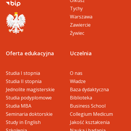
Olkusz
Tychy
Warszawa
Zawiercie
Żywiec
Oferta edukacyjna
Uczelnia
Studia I stopnia
O nas
Studia II stopnia
Władze
Jednolite magisterskie
Baza dydaktyczna
Studia podyplomowe
Biblioteka
Studia MBA
Business School
Seminaria doktorskie
Collegium Medicum
Study in English
Jakość kształcenia
Szkolenia
Nauka i badania