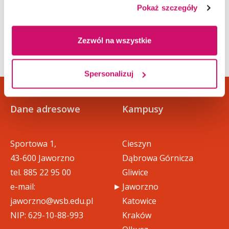
Irena Kowalska-Drygała
Pokaż szczegóły
tel. 887 555 200
Zezwól na wszystkie
Spersonalizuj
Dane adresowe
Kampusy
Sportowa 1,
Cieszyn
43-600 Jaworzno
Dąbrowa Górnicza
tel.
885 22 95 00
Gliwice
e-mail:
Jaworzno
jaworzno@wsb.edu.pl
Katowice
NIP: 629-10-88-993
Kraków