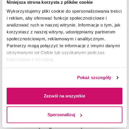
Niniejsza strona korzysta z plików cookie
realizowanej strategii rozwoju Akademii WSB,
obejmującej umiędzynarodowienie, wysoką jakość
Wykorzystujemy pliki cookie do spersonalizowania treści
kształcenia, rozwój badań naukowych, współpracę
i reklam, aby oferować funkcje społecznościowe i
z otoczeniem społeczno-gospodarczym oraz
analizować ruch w naszej witrynie. Informacje o tym, jak
działania na rzecz równości, różnorodności
korzystasz z naszej witryny, udostępniamy partnerom
i odpowiedzialności społecznej. Uczelnia od wielu lat
społecznościowym, reklamowym i analitycznym.
aktywnie angażuje się w realizację inicjatyw
Partnerzy mogą połączyć te informacje z innymi danymi
wspierających zrównoważony rozwój, czego
otrzymanymi od Ciebie lub uzyskanymi podczas
potwierdzeniem są liczne projekty
korzystania z ich usług.
międzynarodowe, partnerstwa z uczelniami
z całego świata oraz działania podejmowane
Pokaż szczegóły
na rzecz lokalnych i globalnych społeczności.
Osiągnięty sukces stanowi kolejny dowód na to, że
Zezwól na wszystkie
Akademia WSB skutecznie łączy nowoczesne
podejście do edukacji z odpowiedzialnością za
przyszłość społeczeństwa i środowiska. Wyniki THE
Spersonalizuj
Sustainability Impact Ratings 2026 potwierdzają, że
uczelnia należy do grona światowych liderów