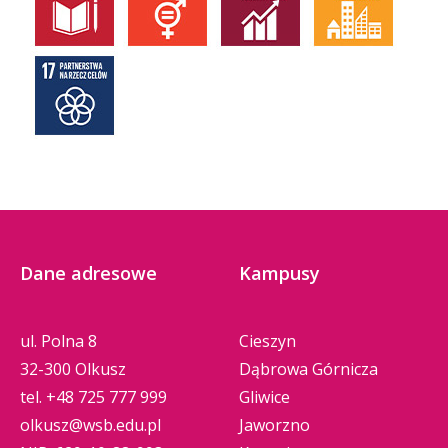
Dane adresowe
Kampusy
ul. Polna 8
Cieszyn
32-300 Olkusz
Dąbrowa Górnicza
tel.
+48 725 777 999
Gliwice
olkusz@wsb.edu.pl
Jaworzno