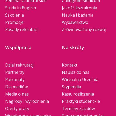
Seminaria doktorskie
Collegium Medicum
Study in English
Jakość kształcenia
Szkolenia
Nauka i badania
Promocje
Wydawnictwo
Zasady rekrutacji
Zrównoważony rozwój
Współpraca
Na skróty
Dział rekrutacji
Kontakt
Partnerzy
Napisz do nas
Patronaty
Wirtualna Uczelnia
Dla mediów
Stypendia
Media o nas
Kasa, rozliczenia
Nagrody i wyróżnienia
Praktyki studenckie
Oferty pracy
Terminy zjazdów
Współpraca z zagranicą
Centrum dostępności