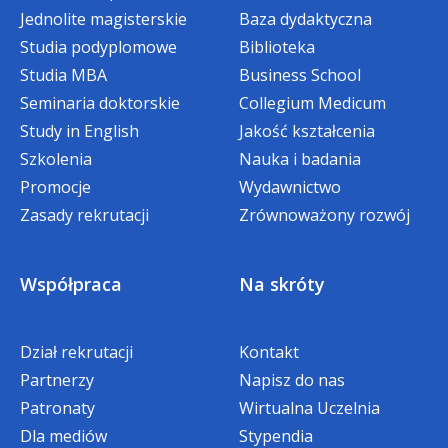
do 28 lutego w semestrze letnim.
Jednolite magisterskie
Baza dydaktyczna
Studia podyplomowe
Biblioteka
Studia MBA
Business School
*W przypadku, gdy w danym semestrze
student korzysta z innej zniżki, bonifikata
Seminaria doktorskie
Collegium Medicum
nie obowiązuje.
Study in English
Jakość kształcenia
Szkolenia
Nauka i badania
Promocje
Wydawnictwo
STUDIA PIERWSZEGO
Zasady rekrutacji
Zrównoważony rozwój
STOPNIA/JEDNOLITE
MAGISTERSKIE
Współpraca
Na skróty
Bonifikata specjalna w wysokości dwóch
Dział rekrutacji
Kontakt
rat czesnego
Partnerzy
Napisz do nas
Bonifikata specjalna w wysokości dwóch rat
Patronaty
Wirtualna Uczelnia
czesnego dla absolwentów Akademii WSB
Dla mediów
Stypendia