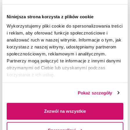
w zakresie koncentracji, motywacji
i regulacji emocji),
Niniejsza strona korzysta z plików cookie
wspierać osoby funkcjonujące
Wykorzystujemy pliki cookie do spersonalizowania treści
w warunkach presji, stresu i rywalizacji,
i reklam, aby oferować funkcje społecznościowe i
pracować indywidualnie oraz
analizować ruch w naszej witrynie. Informacje o tym, jak
korzystasz z naszej witryny, udostępniamy partnerom
z zespołami sportowymi,
społecznościowym, reklamowym i analitycznym.
stosować techniki wzmacniania
Partnerzy mogą połączyć te informacje z innymi danymi
odporności psychicznej i dobrostanu,
otrzymanymi od Ciebie lub uzyskanymi podczas
wykorzystywać narzędzia
korzystania z ich usług.
psychologiczne w sporcie oraz innych
obszarach życia (np. biznes, edukacja).
Pokaż szczegóły
Zezwól na wszystkie
PROGRAM STUDIÓW OBEJMUJE M.IN.: