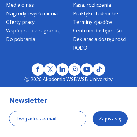
rozpoczynających studia niestacjonarne
Media o nas
Kasa, rozliczenia
I stopnia oraz jednolite magisterskie
Nagrody i wyróżnienia
Praktyki studenckie
(Bonifikata rozliczana w ramach IV i V rat
Oferty pracy
czesnego w semestrze I).
Terminy zjazdów
Współpraca z zagranicą
Centrum dostępności
Do pobrania
Deklaracja dostępności
STUDIA MAGISTERSKIE
RODO
STUDIA MAGISTERSKIE
Ⓒ 2026 Akademia WSB
WSB University
Bonifikata specjalna - dotycząca
semestru I - dla kandydatów
rozpoczynających studia magisterskie II
Newsletter
stopnia na kierunkach
Zapisz się
Bezpieczeństwo narodowe - wysokości
1000 zł
(w wyniku udzielenia w/w
bonifikaty, czesne za I semestr w okresie od