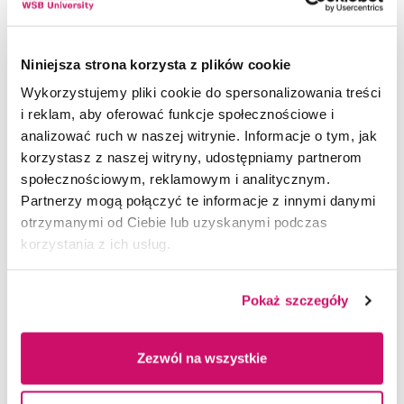
w rozwoju infrastruktury ochronnej oraz
możliwości wykorzystania doświadczeń innych
państw w polskim systemie ochrony ludności.
Niniejsza strona korzysta z plików cookie
Wykorzystujemy pliki cookie do spersonalizowania treści
Konferencji towarzyszyły także stoliki eksperckie
i reklam, aby oferować funkcje społecznościowe i
i wystawowe, poświęcone technologiom oraz
analizować ruch w naszej witrynie. Informacje o tym, jak
wyposażeniu budowli ochronnych, projektowaniu
korzystasz z naszej witryny, udostępniamy partnerom
obiektów ochronnych, ich modernizacji
społecznościowym, reklamowym i analitycznym.
i systemowemu zarządzaniu ochroną ludności.
Partnerzy mogą połączyć te informacje z innymi danymi
otrzymanymi od Ciebie lub uzyskanymi podczas
Zaangażowanie Akademii WSB w organizację
korzystania z ich usług.
konferencji wpisuje się w misję Uczelni, która łączy
edukację, naukę i współpracę z otoczeniem
społecznym oraz instytucjonalnym. Współczesne
Pokaż szczegóły
bezpieczeństwo wymaga wiedzy
interdyscyplinarnej, odpowiedzialności
i praktycznych kompetencji. Dlatego Akademia WSB
Zezwól na wszystkie
rozwija kształcenie w obszarach związanych
z bezpieczeństwem narodowym, zarządzaniem