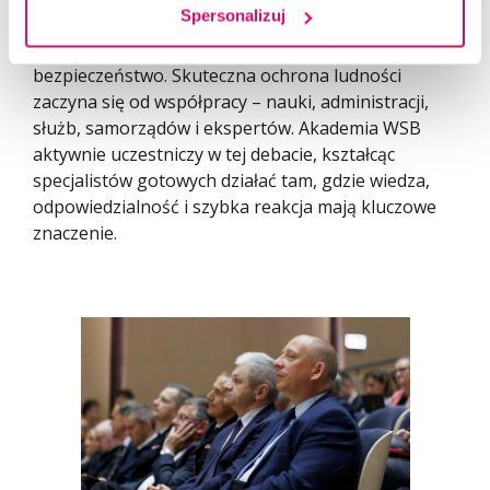
Spersonalizuj
kryzysowym, reagowaniem na zagrożenia oraz
nowoczesnymi technologiami wspierającymi
bezpieczeństwo. Skuteczna ochrona ludności
zaczyna się od współpracy – nauki, administracji,
służb, samorządów i ekspertów. Akademia WSB
aktywnie uczestniczy w tej debacie, kształcąc
specjalistów gotowych działać tam, gdzie wiedza,
odpowiedzialność i szybka reakcja mają kluczowe
znaczenie.