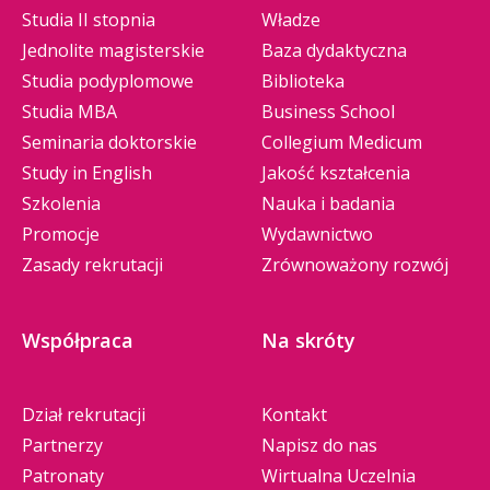
Studia II stopnia
Władze
Jednolite magisterskie
Baza dydaktyczna
Studia podyplomowe
Biblioteka
Studia MBA
Business School
Seminaria doktorskie
Collegium Medicum
Study in English
Jakość kształcenia
Szkolenia
Nauka i badania
Promocje
Wydawnictwo
Zasady rekrutacji
Zrównoważony rozwój
Współpraca
Na skróty
Dział rekrutacji
Kontakt
Partnerzy
Napisz do nas
Patronaty
Wirtualna Uczelnia