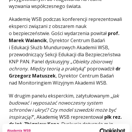
wyzwania współczesnego świata.
Akademię WSB podczas konferencji reprezentowali
eksperci związani z obszarem nauk
o bezpieczeństwie. Gości wydarzenia powitał
prof.
Marek Walancik
, Dyrektor Centrum Badań
i Edukacji Służb Mundurowych Akademii WSB,
przewodniczący Sekcji Edukacji dla Bezpieczeństwa
KNP PAN. Panel dyskusyjny „
Obiekty zbiorowej
ochrony. Między teorią a praktyką
” poprowadził
dr
Grzegorz Matuszek
, Dyrektor Centrum Badań
nad Monitoringiem Wizyjnym Akademii WSB.
W drugim panelu eksperckim, zatytułowanym
„Jak
budować i wyposażać nowoczesny system
schronów i ukryć? Czy model szwedzki może być
inspiracją?
”, Akademię WSB reprezentował
płk rez.
dr inż. Zbigniew Kopa
. Dyskusja dotyczyła m.in.
standardów wyposażenia schronów, barier