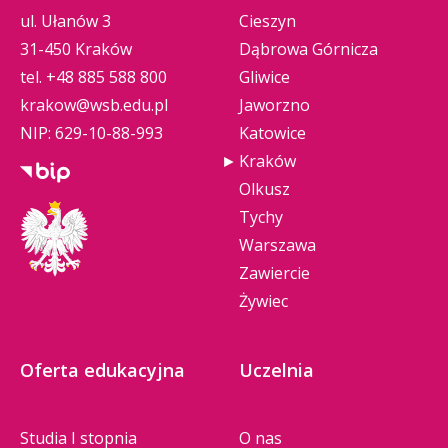
ul. Ułanów 3
Cieszyn
31-450 Kraków
Dąbrowa Górnicza
tel.
+48 885 588 800
Gliwice
krakow@wsb.edu.pl
Jaworzno
NIP: 629-10-88-993
Katowice
Kraków
Olkusz
Tychy
Warszawa
Zawiercie
Żywiec
Oferta edukacyjna
Uczelnia
Studia I stopnia
O nas