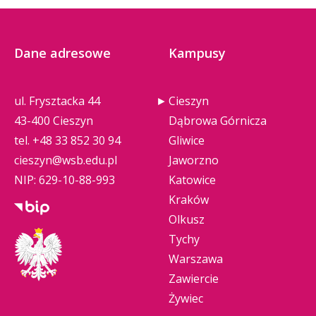
Dane adresowe
Kampusy
ul. Frysztacka 44
Cieszyn
43-400 Cieszyn
Dąbrowa Górnicza
tel.
+48 33 852 30 94
Gliwice
cieszyn@wsb.edu.pl
Jaworzno
NIP: 629-10-88-993
Katowice
Kraków
Olkusz
Tychy
Warszawa
Zawiercie
Żywiec