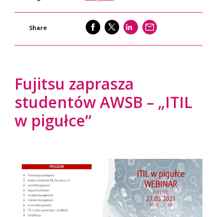
SHARE
SHARE
SHARE
WYŚLIJ
Share
Fujitsu zaprasza
studentów AWSB – „ITIL
w pigułce”