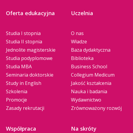
Oferta edukacyjna
Uczelnia
Studia I stopnia
O nas
Studia II stopnia
Władze
Jednolite magisterskie
Baza dydaktyczna
Studia podyplomowe
Biblioteka
Studia MBA
Business School
Seminaria doktorskie
Collegium Medicum
Study in English
Jakość kształcenia
Szkolenia
Nauka i badania
Promocje
Wydawnictwo
Zasady rekrutacji
Zrównoważony rozwój
Współpraca
Na skróty