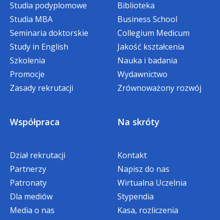
Studia podyplomowe
Biblioteka
Studia MBA
Business School
Organizator studiów zastrzega sobie
Seminaria doktorskie
Collegium Medicum
możliwość wprowadzenia zmian
Study in English
Jakość kształcenia
w programie studiów.
Szkolenia
Nauka i badania
Studia kończą się egzaminami zaliczającymi
Promocje
Wydawnictwo
poszczególne semestry nauki.
Zasady rekrutacji
Zrównoważony rozwój
Współpraca
Na skróty
Dział rekrutacji
Kontakt
Partnerzy
Napisz do nas
Patronaty
Wirtualna Uczelnia
Dla mediów
Stypendia
Media o nas
Kasa, rozliczenia