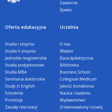
Zasady naliczania wynagrodzeń
Zawiercie
Żywiec
i dodatków za czas nie
wykonywania pracy oraz dodatki
do wynagrodzenia kodeksowe
Oferta edukacyjna
Uczelnia
i regulaminowe
Studia I stopnia
O nas
Rozliczenia publiczno – prawne
Studia II stopnia
Władze
Jednolite magisterskie
Baza dydaktyczna
Czas pracy i jego ewidencja
Studia podyplomowe
Biblioteka
Ochrona stosunku pracy oraz
Studia MBA
Business School
Seminaria doktorskie
Collegium Medicum
rozwiązywanie stosunku pracy
Study in English
Jakość kształcenia
Zakładowy Fundusz Świadczeń
Szkolenia
Nauka i badania
Socjalnych
Promocje
Wydawnictwo
Zasady rekrutacji
Zrównoważony rozwój