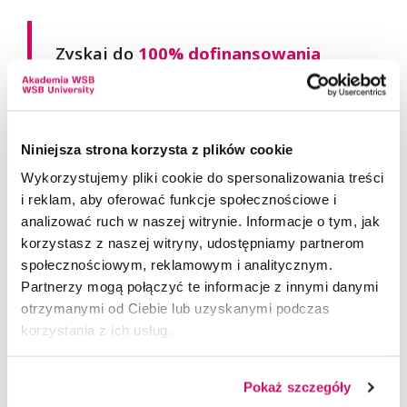
Zyskaj do
100% dofinansowania
na studia podyplomowe!
Dofinansowanie studiów
z KFS
Niniejsza strona korzysta z plików cookie
Dofinansowanie studiów
Wykorzystujemy pliki cookie do spersonalizowania treści
z BUR
i reklam, aby oferować funkcje społecznościowe i
analizować ruch w naszej witrynie. Informacje o tym, jak
korzystasz z naszej witryny, udostępniamy partnerom
społecznościowym, reklamowym i analitycznym.
Wszystkie dostępne bonifikaty obowiązujące w Akademii
WSB są opisane
tutaj
.
Partnerzy mogą połączyć te informacje z innymi danymi
otrzymanymi od Ciebie lub uzyskanymi podczas
korzystania z ich usług.
PRACA
Absolwenci są doskonale przygotowani do
Pokaż szczegóły
OPŁATY