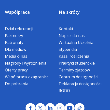
PFRON
Współpraca
Na skróty
Podróże służbowe (krajowe
i zagraniczne) i inne pozapłacowe
świadczenia pracownicze
Dział rekrutacji
Kontakt
Partnerzy
Napisz do nas
Rekrutacja pracowników
Patronaty
Wirtualna Uczelnia
Dla mediów
Stypendia
Koszty pracy oraz wyniki pracy
Media o nas
Kasa, rozliczenia
jako instrument zarządzania
Nagrody i wyróżnienia
Praktyki studenckie
Oferty pracy
Terminy zjazdów
Urlopy pracownicze
Współpraca z zagranicą
Centrum dostępności
Do pobrania
Deklaracja dostępności
Sporządzanie listy płac – warsztaty
RODO
praktyczne
Obsługa programu Płatnik