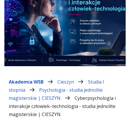
Akademia WSB
Cieszyn
Studia I
stopnia
Psychologia - studia jednolite
magisterskie | CIESZYN
Cyberpsychologia i
interakcje człowiek–technologia - studia jednolite
magisterskie | CIESZYN