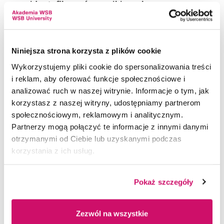
identyfikować czynniki ryzyka oraz
zasoby
. Zrozumiesz mechanizmy
funkcjonowania człowieka w kontakcie
z technologią, także z systemami sztucznej
Niniejsza strona korzysta z plików cookie
inteligencji.
Wykorzystujemy pliki cookie do spersonalizowania treści
Dowiesz się,
jak diagnozować wpływ
i reklam, aby oferować funkcje społecznościowe i
nowych technologii na zdrowie
analizować ruch w naszej witrynie. Informacje o tym, jak
psychiczne i funkcjonowanie społeczne
,
korzystasz z naszej witryny, udostępniamy partnerom
a także jak
projektować i wdrażać
społecznościowym, reklamowym i analitycznym.
interwencje psychologiczne
Partnerzy mogą połączyć te informacje z innymi danymi
z wykorzystaniem narzędzi cyfrowych
–
otrzymanymi od Ciebie lub uzyskanymi podczas
od wsparcia online po elementy
e-terapii.
korzystania z ich usług.
Nauczysz się
wykorzystywać technologie
w procesie diagnozy i pomocy
Pokaż szczegóły
psychologicznej
oraz krytycznie oceniać
ich wpływ na jednostkę i społeczeństwo.
Zezwól na wszystkie