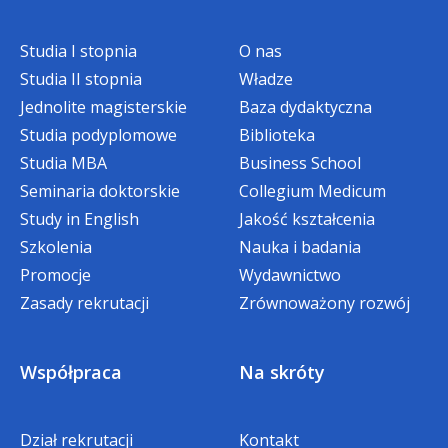
z dziećmi i młodzieżą, jak i osobami
dorosłymi doświadczającymi trudności
Studia I stopnia
O nas
związanych z funkcjonowaniem
Studia II stopnia
Władze
w świecie cyfrowym.
Jednolite magisterskie
Baza dydaktyczna
Studia podyplomowe
Biblioteka
Studia MBA
Business School
Seminaria doktorskie
Collegium Medicum
Study in English
Jakość kształcenia
Szkolenia
Nauka i badania
Promocje
Wydawnictwo
Zasady rekrutacji
Zrównoważony rozwój
Współpraca
Na skróty
Dział rekrutacji
Kontakt