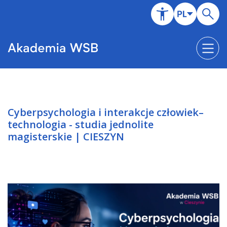
Cyberpsychologia i interakcje człowiek–
technologia - studia jednolite
magisterskie | CIESZYN