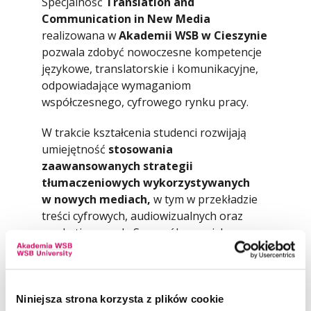
Specjalność
Translation and
Communication in New Media
realizowana w
Akademii WSB w Cieszynie
pozwala zdobyć nowoczesne kompetencje
językowe, translatorskie i komunikacyjne,
odpowiadające wymaganiom
współczesnego, cyfrowego rynku pracy.
W trakcie kształcenia studenci rozwijają
umiejętność
stosowania
zaawansowanych strategii
tłumaczeniowych wykorzystywanych
w nowych mediach,
w tym w przekładzie
treści cyfrowych, audiowizualnych oraz
marketingowych. Szczególny nacisk
kładziony jest na dostosowanie
komunikatu do odbiorcy oraz specyfiki
kanału komunikacji.
Niniejsza strona korzysta z plików cookie