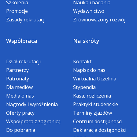
będzie
bezpłatna (
szkoły partnerskie -
Szkolenia
Nauka i badania
wykaz
)
Promocje
Wydawnictwo
Zasady rekrutacji
Zrównoważony rozwój
Bonifikata specjalna dla Absolwentów
Akademii WSB, którzy rozpoczynają
Współpraca
Na skróty
studia na kolejnym kierunku
Dział rekrutacji
Kontakt
Dla wszystkich Absolwentów Akademii
Partnerzy
Napisz do nas
WSB, którzy decydują się rozpocząć kolejny
kierunek studiów, przygotowaliśmy
Patronaty
Wirtualna Uczelnia
wyjątkową Bonifikatę Absolwencką.
Dla mediów
Stypendia
Media o nas
Kasa, rozliczenia
To wyraz naszego uznania za wybór
Nagrody i wyróżnienia
Praktyki studenckie
Akademii WSB jako miejsca dalszego
Oferty pracy
Terminy zjazdów
rozwoju. Bonifikata
obniża do zera
kwotę
IV i V raty czesnego w pierwszym
Współpraca z zagranicą
Centrum dostępności
semestrze, dzięki czemu
start na nowym
Do pobrania
Deklaracja dostępności
kierunku staje się jeszcze bardziej