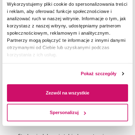
Program obejmuje również tworzenie
Wykorzystujemy pliki cookie do spersonalizowania treści
i adaptację treści w języku angielskim
i reklam, aby oferować funkcje społecznościowe i
i polskim
na potrzeby środowiska online
,
analizować ruch w naszej witrynie. Informacje o tym, jak
z uwzględnieniem procesów lokalizacji oraz
korzystasz z naszej witryny, udostępniamy partnerom
transkreacji. Studenci uczą się, jak
społecznościowym, reklamowym i analitycznym.
skutecznie budować komunikaty
Partnerzy mogą połączyć te informacje z innymi danymi
dopasowane do globalnych
otrzymanymi od Ciebie lub uzyskanymi podczas
i międzykulturowych odbiorców.
korzystania z ich usług.
Istotnym elementem kształcenia jest
wykorzystanie nowoczesnych
narzędzi
Pokaż szczegóły
wspierających tłumaczenie
i komunikację
, w tym rozwiązań opartych
Zezwól na wszystkie
na sztucznej inteligencji oraz platform
cyfrowych. Równocześnie rozwijana jest
umiejętność krytycznej oceny ich
Spersonalizuj
zastosowania i efektywności w praktyce
zawodowej.