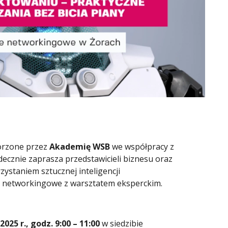
orzone przez
Akademię WSB
we współpracy z
rdecznie zaprasza przedstawicieli biznesu oraz
ystaniem sztucznej inteligencji
e networkingowe z warsztatem eksperckim.
025 r., godz. 9:00 – 11:00
w siedzibie