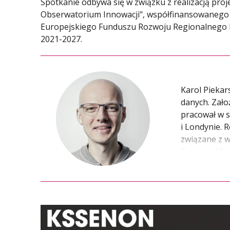
Spotkanie odbywa się w związku z realizacją pr
Obserwatorium Innowacji", współfinansowanego 
Europejskiego Funduszu Rozwoju Regionalnego 
2021-2027.
Karol Piekar
danych. Zało
pracował w 
i Londynie. 
związane z w
Creative Mo
w Europie Ce
percepcji i 
w książce „K
uwagę”. Obec
powrócił też