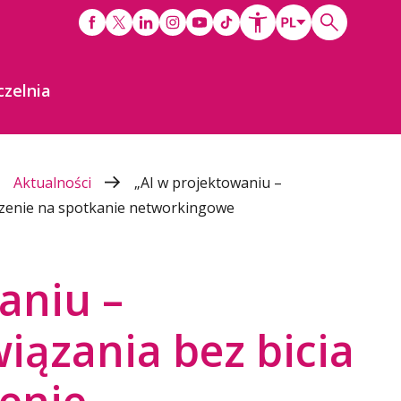
czelnia
Aktualności
„AI w projektowaniu –
oszenie na spotkanie networkingowe
aniu –
iązania bez bicia