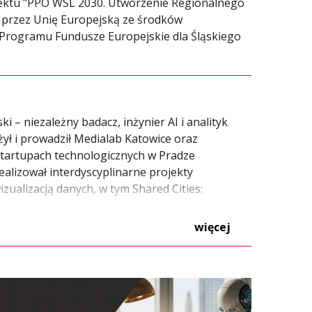
ojektu "PPO WSL 2030. Utworzenie Regionalnego
przez Unię Europejską ze środków
Programu Fundusze Europejskie dla Śląskiego
ski
– niezależny badacz, inżynier AI i analityk
żył i prowadził Medialab Katowice oraz
startupach technologicznych w Pradze
Realizował interdyscyplinarne projekty
izualizacją danych, w tym Shared Cities:
mentum o nowych trendach społecznych
ntralnej. Obronił doktorat o ekonomii
więcej
przeciążeniu informacyjnym, które opisał
ultura danych. Algorytmy wzmacniające
nie pracuje jako inżynier AI, niedawno
 do współpracy z katowickim Medialabem.