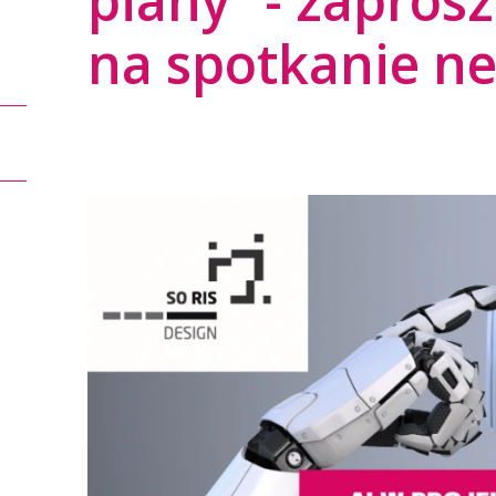
piany” - zapros
na spotkanie n