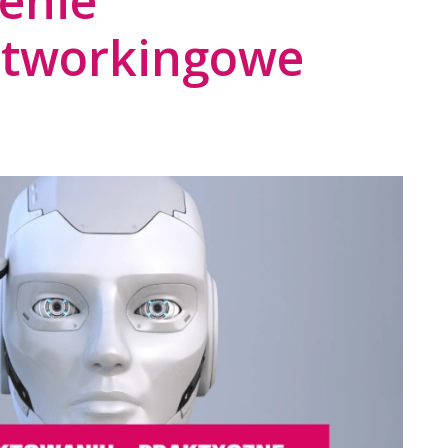
zenie
etworkingowe