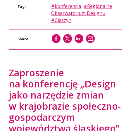
#konferencja
#Regionalne
Tagi
Obserwatorium Designu
#Cieszyn
SHARE
SHARE
SHARE
WYŚLIJ
Share
Zaproszenie
na konferencję „Design
jako narzędzie zmian
w krajobrazie społeczno-
gospodarczym
województwa śląskiego”