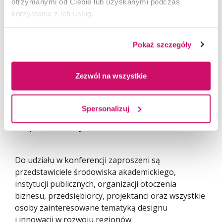
otrzymanymi od Ciebie lub uzyskanymi podczas
także impulsem do budowania trwałych zmian
korzystania z ich usług.
w otoczeniu gospodarczym i społecznym.
Projekt „PPO WSL 2030. Utworzenie Regionalnego
Pokaż szczegóły
Obserwatorium Innowacji” jest współfinansowany
przez Unię Europejską ze środków Europejskiego
Funduszu Rozwoju Regionalnego w ramach
Zezwól na wszystkie
programu Fundusze Europejskie dla Śląskiego
2021–2027.
Spersonalizuj
Zapraszamy do udziału
Do udziału w konferencji zaproszeni są
przedstawiciele środowiska akademickiego,
instytucji publicznych, organizacji otoczenia
biznesu, przedsiębiorcy, projektanci oraz wszystkie
osoby zainteresowane tematyką designu
i innowacji w rozwoju regionów.