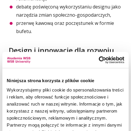
debatę poświęconą wykorzystaniu designu jako
narzędzia zmian społeczno-gospodarczych,
przerwę kawową oraz poczęstunek w formie
bufetu.
Design i innowacje dla rozwoju
regionu
Konferencja będzie przestrzenią do wymiany
Niniejsza strona korzysta z plików cookie
doświadczeń, prezentacji dobrych praktyk oraz
Wykorzystujemy pliki cookie do spersonalizowania treści
rozmowy o przyszłości designu jako ważnego
i reklam, aby oferować funkcje społecznościowe i
elementu wspierającego innowacyjność,
analizować ruch w naszej witrynie. Informacje o tym, jak
przedsiębiorczość i rozwój społeczny regionu.
korzystasz z naszej witryny, udostępniamy partnerom
społecznościowym, reklamowym i analitycznym.
Organizatorzy podkreślają, że design coraz częściej
Partnerzy mogą połączyć te informacje z innymi danymi
staje się nie tylko narzędziem projektowym, ale