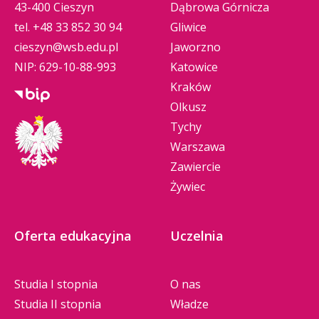
43-400 Cieszyn
Dąbrowa Górnicza
tel.
+48 33 852 30 94
Gliwice
cieszyn@wsb.edu.pl
Jaworzno
NIP: 629-10-88-993
Katowice
Kraków
Olkusz
Tychy
Warszawa
Zawiercie
Żywiec
Oferta edukacyjna
Uczelnia
Studia I stopnia
O nas
Studia II stopnia
Władze