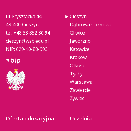
ul. Frysztacka 44
Cieszyn
43-400 Cieszyn
Dąbrowa Górnicza
tel.
+48 33 852 30 94
Gliwice
cieszyn@wsb.edu.pl
Jaworzno
NIP: 629-10-88-993
Katowice
Kraków
Olkusz
Tychy
Warszawa
Zawiercie
Żywiec
Oferta edukacyjna
Uczelnia