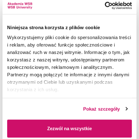
Rektora Akademii WSB. To wyróżnienia za
inspirację i aktywne działanie na rzecz integracji
społeczności akademickiej, a także za wspaniałe
Niniejsza strona korzysta z plików cookie
umiejętności organizacyjne oraz perfekcyjną
komunikację. Wyróżnienie w kategorii
„Pomocna
Wykorzystujemy pliki cookie do spersonalizowania treści
dłoń” otrzymała Magdalena Białek
–
i reklam, aby oferować funkcje społecznościowe i
absolwentka kierunku Integracja sensoryczna,
analizować ruch w naszej witrynie. Informacje o tym, jak
natomiast tytułem „
Dusza towarzystwa”
korzystasz z naszej witryny, udostępniamy partnerom
nagrodzono Martę Odorskę
– absolwentkę
społecznościowym, reklamowym i analitycznym.
kierunku Logopedia – studia kwalifikacyjne.
Partnerzy mogą połączyć te informacje z innymi danymi
otrzymanymi od Ciebie lub uzyskanymi podczas
korzystania z ich usług.
Pokaż szczegóły
Zezwól na wszystkie