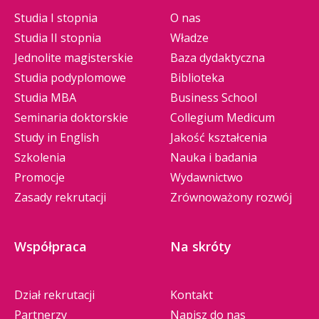
Studia I stopnia
O nas
Studia II stopnia
Władze
Jednolite magisterskie
Baza dydaktyczna
Studia podyplomowe
Biblioteka
Studia MBA
Business School
Seminaria doktorskie
Collegium Medicum
Study in English
Jakość kształcenia
Szkolenia
Nauka i badania
Promocje
Wydawnictwo
Zasady rekrutacji
Zrównoważony rozwój
Współpraca
Na skróty
Dział rekrutacji
Kontakt
Partnerzy
Napisz do nas