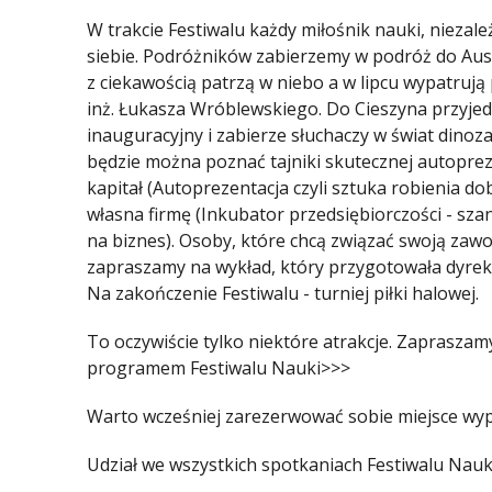
W trakcie Festiwalu każdy miłośnik nauki, niezale
siebie. Podróżników zabierzemy w podróż do Austr
z ciekawością patrzą w niebo a w lipcu wypatrują 
inż. Łukasza Wróblewskiego. Do Cieszyna przyjedzi
inauguracyjny
i zabierze słuchaczy w świat dinoz
będzie można poznać tajniki skutecznej autopreze
kapitał (
Autoprezentacja czyli sztuka robienia d
własna firmę (
Inkubator przedsiębiorczości - sz
na biznes
). Osoby, które chcą związać swoją zaw
zapraszamy na
wykład, który przygotowała dyrek
Na zakończenie Festiwalu - turniej piłki halowej.
To oczywiście tylko niektóre atrakcje. Zaprasza
programem Festiwalu Nauki>>>
Warto wcześniej zarezerwować sobie miejsce wyp
Udział we wszystkich spotkaniach Festiwalu Nauki