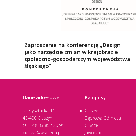
Zaproszenie na konferencję „Design
jako narzędzie zmian w krajobrazie
społeczno-gospodarczym województwa
śląskiego”
Dane adresowe
Kampusy
ul. Frysztacka 44
Cieszyn
43-400 Cieszyn
Dąbrowa Górnicza
tel.
+48 33 852 30 94
Gliwice
cieszyn@wsb.edu.pl
Jaworzno