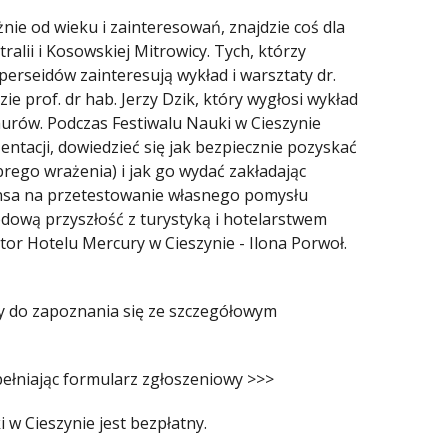
żnie od wieku i zainteresowań, znajdzie coś dla
alii i Kosowskiej Mitrowicy. Tych, którzy
perseidów zainteresują wykład i warsztaty dr.
e prof. dr hab. Jerzy Dzik, który wygłosi
wykład
aurów. Podczas Festiwalu Nauki w Cieszynie
ntacji, dowiedzieć się jak bezpiecznie pozyskać
obrego wrażenia
) i jak go wydać zakładając
ansa na przetestowanie własnego pomysłu
odową przyszłość z turystyką i hotelarstwem
tor Hotelu Mercury w Cieszynie - Ilona Porwoł
.
my do zapoznania się ze szczegółowym
ełniając
formularz zgłoszeniowy >>>
 w Cieszynie jest bezpłatny.