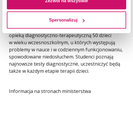
Zezwól na wszystkie
się diagnostyką i terapią dzieci oraz młodzieży,
w szczególności w zakresie zaburzeń słuchu. Celem
Spersonalizuj
podjętych przez studentów działań, realizowanych
pod nadzorem specjalistów Fundacji, jest objęcie
opieką diagnostyczno-terapeutyczną 50 dzieci
w wieku wczesnoszkolnym, u których występują
problemy w nauce i w codziennym funkcjonowaniu,
spowodowane niedosłuchem. Studenci poznają
najnowsze testy diagnostyczne, uczestniczyć będą
także w każdym etapie terapii dzieci.
Informacja na stronach ministerstwa