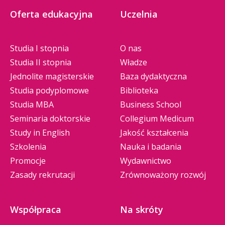
Oferta edukacyjna
Uczelnia
Studia I stopnia
O nas
Studia II stopnia
Władze
Jednolite magisterskie
Baza dydaktyczna
Studia podyplomowe
Biblioteka
Studia MBA
Business School
Seminaria doktorskie
Collegium Medicum
Study in English
Jakość kształcenia
Szkolenia
Nauka i badania
Promocje
Wydawnictwo
Zasady rekrutacji
Zrównoważony rozwój
Współpraca
Na skróty