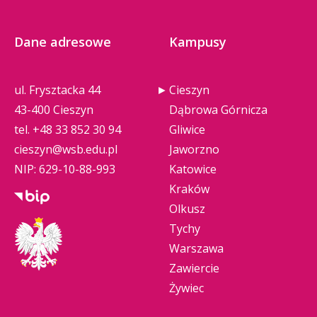
Dane adresowe
Kampusy
ul. Frysztacka 44
Cieszyn
43-400 Cieszyn
Dąbrowa Górnicza
tel.
+48 33 852 30 94
Gliwice
cieszyn@wsb.edu.pl
Jaworzno
NIP: 629-10-88-993
Katowice
Kraków
Olkusz
Tychy
Warszawa
Zawiercie
Żywiec