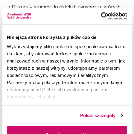
• ITLogis – studenci logistyki i transportu, których
opiekunem jest dr inż. Paweł Sobczak,
• Fizjoterapii – studenci kierunków medycznych, pod
kierunkiem dr nauk med. Pauliny Głowackiej,
Niniejsza strona korzysta z plików cookie
Projekt Koła ITLogis przewiduje przeprowadzenie
Wykorzystujemy pliki cookie do spersonalizowania treści
na terenie Górnośląsko – Zagłębiowskiej
i reklam, aby oferować funkcje społecznościowe i
Metropolii badań dostępności oraz barier
analizować ruch w naszej witrynie. Informacje o tym, jak
występujących w komunikacji publicznej. Główna oś
korzystasz z naszej witryny, udostępniamy partnerom
badań zostanie skierowana na uzyskanie informacji
społecznościowym, reklamowym i analitycznym.
o rodzaju oraz ważności poszczególnych barier
Partnerzy mogą połączyć te informacje z innymi danymi
(technicznych, psychologicznych, fizjologicznych),
otrzymanymi od Ciebie lub uzyskanymi podczas
które utrudniają lub uniemożliwiają efektywne
korzystania z ich usług.
wykorzystywanie komunikacji publicznej przez
mieszkańców w trakcie codziennych podróży.
Pokaż szczegóły
Projekt Koła Fizjoterapii realizowany będzie we
współpracy z Fundacją In Corpore, która zajmuje