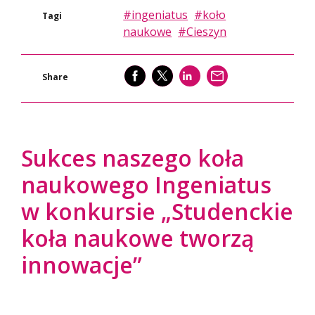
#ingeniatus
#koło
Tagi
naukowe
#Cieszyn
SHARE
SHARE
SHARE
WYŚLIJ
Share
Sukces naszego koła
naukowego Ingeniatus
w konkursie „Studenckie
koła naukowe tworzą
innowacje”