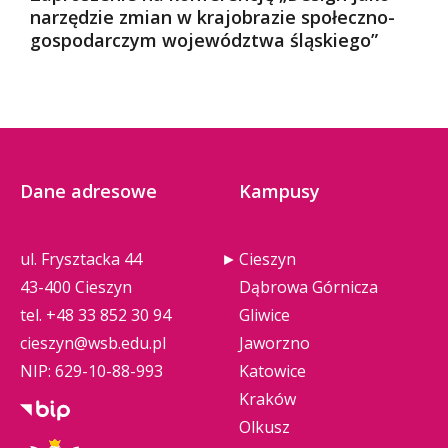
narzędzie zmian w krajobrazie społeczno-
gospodarczym województwa śląskiego”
Dane adresowe
Kampusy
ul. Frysztacka 44
Cieszyn
43-400 Cieszyn
Dąbrowa Górnicza
tel.
+48 33 852 30 94
Gliwice
cieszyn@wsb.edu.pl
Jaworzno
NIP: 629-10-88-993
Katowice
Kraków
Olkusz