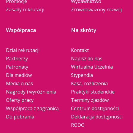
Promocje
Wydawnictwo
Zasady rekrutacji
Zrównoważony rozwój
Współpraca
Na skróty
Dział rekrutacji
Kontakt
Partnerzy
Napisz do nas
Patronaty
Wirtualna Uczelnia
Dla mediów
Stypendia
Media o nas
Kasa, rozliczenia
Nagrody i wyróżnienia
Praktyki studenckie
Oferty pracy
Terminy zjazdów
Współpraca z zagranicą
Centrum dostępności
Do pobrania
Deklaracja dostępności
RODO