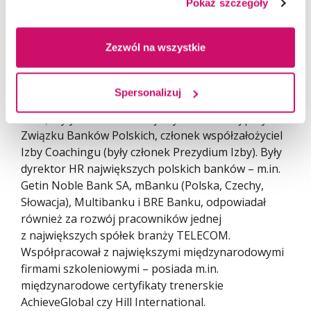
pracujący z wyższą kadrą menedżerską, politykami
Pokaż szczegóły
i osobami publicznymi.
Współtwórca i Dyrektor Merytoryczny wielu
Zezwól na wszystkie
programów studiów podyplomowych rozwijających
kompetencje coachingowe (m.in. Akademia
Profesjonalnego Coachingu i Master Coaching,
Spersonalizuj
Zaawansowane narzędzia Coachingowe w Akademii
WSB). Były Członek Komisji Etyki Bankowej przy
Związku Banków Polskich, członek współzałożyciel
Izby Coachingu (były członek Prezydium Izby). Były
dyrektor HR największych polskich banków – m.in.
Getin Noble Bank SA, mBanku (Polska, Czechy,
Słowacja), Multibanku i BRE Banku, odpowiadał
również za rozwój pracowników jednej
z największych spółek branży TELECOM.
Współpracował z największymi międzynarodowymi
firmami szkoleniowymi – posiada m.in.
międzynarodowe certyfikaty trenerskie
AchieveGlobal czy Hill International.