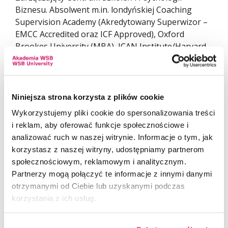
Biznesu. Absolwent m.in. londyńskiej Coaching
Supervision Academy (Akredytowany Superwizor –
EMCC Accredited oraz ICF Approved), Oxford
Brookes University (MBA), ICAN Institute/Harvard
Business (Academy of Strategic Leadership), Szkoły
Głównej Handlowej (Human Resource
Management).
Pierwszy Polak, który uzyskał najwyższą
Niniejsza strona korzysta z plików cookie
akredytację Coach-Supervisor prestiżowej
Wykorzystujemy pliki cookie do spersonalizowania treści
londyńskiej Coaching Supervision Academy.
i reklam, aby oferować funkcje społecznościowe i
Doświadczony ekspert zarządzania - ponad 20 lat
analizować ruch w naszej witrynie. Informacje o tym, jak
praktyki oraz ponad 15.000 h w ramach projektów
korzystasz z naszej witryny, udostępniamy partnerom
doradczych, sesji coachingowych i treningów kadry
społecznościowym, reklamowym i analitycznym.
menadżerskiej. Uznany akredytowany Superwizor
Partnerzy mogą połączyć te informacje z innymi danymi
(acc CSA, EMCC, app ICF) i certyfikowany Coach,
otrzymanymi od Ciebie lub uzyskanymi podczas
doświadczony Executive&Business Coach.
korzystania z ich usług.
Wieloletni ekspert w obszarze HR oraz rozwoju
kadry menedżerskiej, praktyk biznesu. Coach