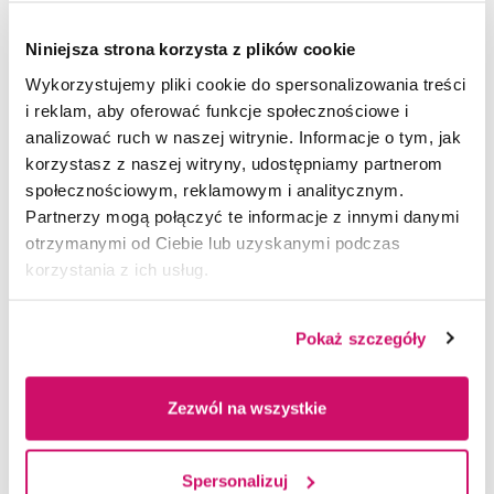
którzy są zainteresowani poznaniem zasad
i nabyciem podstawowych umiejętności sprawnego,
Niniejsza strona korzysta z plików cookie
poprawnego i bezpiecznego posługiwania się
Wykorzystujemy pliki cookie do spersonalizowania treści
bronią krótką.
i reklam, aby oferować funkcje społecznościowe i
analizować ruch w naszej witrynie. Informacje o tym, jak
Kurs składa się z dwóch części:
korzystasz z naszej witryny, udostępniamy partnerom
I. CZĘŚĆ TEORETYCZNA (3h dydaktyczne):
społecznościowym, reklamowym i analitycznym.
Partnerzy mogą połączyć te informacje z innymi danymi
· zapoznanie z warunkami bezpieczeństwa
otrzymanymi od Ciebie lub uzyskanymi podczas
na strzelnicy,
korzystania z ich usług.
· poznanie podstaw prawnych użycia broni
palnej w Polsce,
Pokaż szczegóły
· poznanie podstawowej budowy pistoletu,
Zezwól na wszystkie
· poznanie zasad bezpieczeństwa
w posługiwaniu się bronią palną.
Spersonalizuj