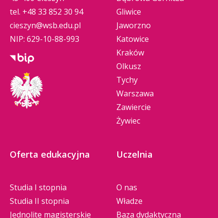
tel.
+48 33 852 30 94
Gliwice
cieszyn@wsb.edu.pl
Jaworzno
NIP: 629-10-88-993
Katowice
Kraków
Olkusz
Tychy
Warszawa
Zawiercie
Żywiec
Oferta edukacyjna
Uczelnia
Studia I stopnia
O nas
Studia II stopnia
Władze
Jednolite magisterskie
Baza dydaktyczna