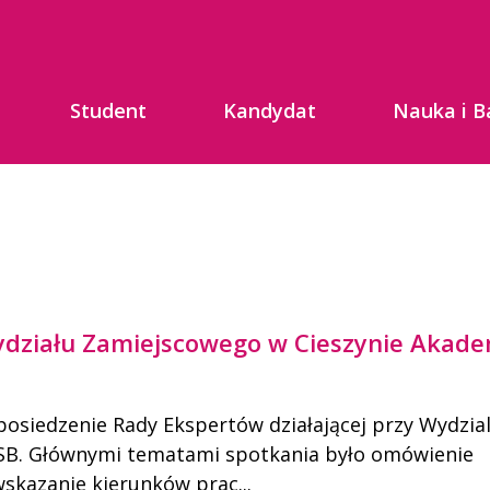
Student
Kandydat
Nauka i B
działu Zamiejscowego w Cieszynie Akade
 posiedzenie Rady Ekspertów działającej przy Wydzia
SB. Głównymi tematami spotkania było omówienie
wskazanie kierunków prac...