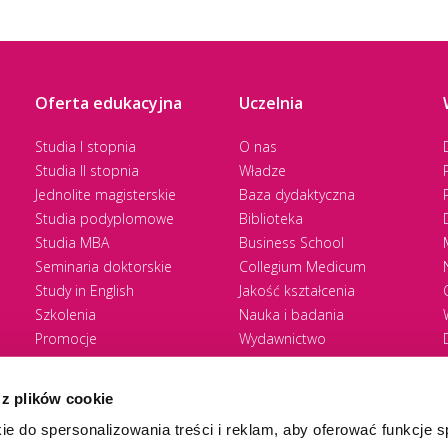
Oferta edukacyjna
Uczelnia
Studia I stopnia
O nas
Studia II stopnia
Władze
Jednolite magisterskie
Baza dydaktyczna
Studia podyplomowe
Biblioteka
Studia MBA
Business School
Seminaria doktorskie
Collegium Medicum
Study in English
Jakość kształcenia
Szkolenia
Nauka i badania
Promocje
Wydawnictwo
Zasady rekrutacji
Zrównoważony rozwój
 z plików cookie
ie do spersonalizowania treści i reklam, aby oferować funkcje 