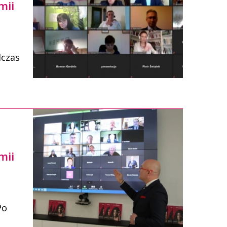
mii
dczas
mii
Po