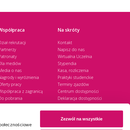
Współpraca
Na skróty
Dział rekrutacji
Kontakt
Partnerzy
Napisz do nas
Patronaty
Wirtualna Uczelnia
Dla mediów
Stypendia
Media o nas
Kasa, rozliczenia
Nagrody i wyróżnienia
Praktyki studenckie
Oferty pracy
Terminy zjazdów
Współpraca z zagranicą
Centrum dostępności
Do pobrania
Deklaracja dostępności
RODO
Zezwól na wszystkie
społecznościowe
Ⓒ 2026 Akademia WSB
WSB University