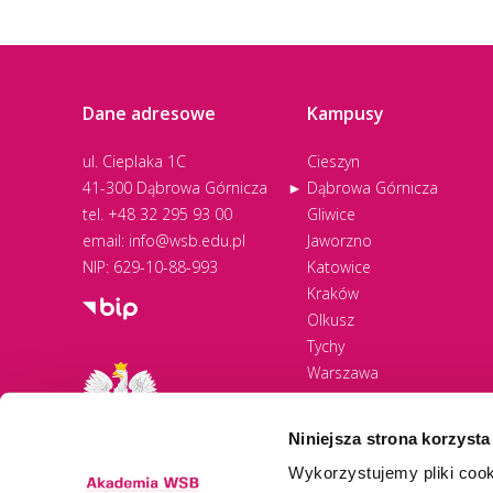
Dane adresowe
Kampusy
ul. Cieplaka 1C
Cieszyn
41-300 Dąbrowa Górnicza
Dąbrowa Górnicza
tel.
+48 32 295 93 00
Gliwice
email:
info@wsb.edu.pl
Jaworzno
NIP: 629-10-88-993
Katowice
Kraków
Olkusz
Tychy
Warszawa
Zawiercie
Żywiec
Niniejsza strona korzysta
Wykorzystujemy pliki cook