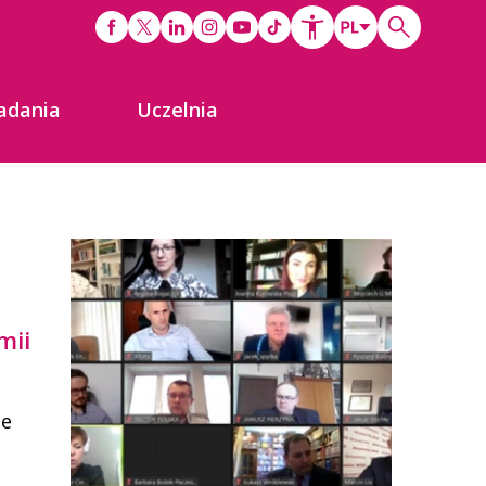
adania
Uczelnia
mii
le