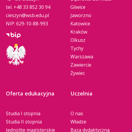
tel.
+48 33 852 30 94
Gliwice
cieszyn@wsb.edu.pl
Jaworzno
NIP: 629-10-88-993
Katowice
Kraków
Olkusz
Tychy
Warszawa
Zawiercie
Żywiec
Oferta edukacyjna
Uczelnia
Studia I stopnia
O nas
Studia II stopnia
Władze
Jednolite magisterskie
Baza dydaktyczna