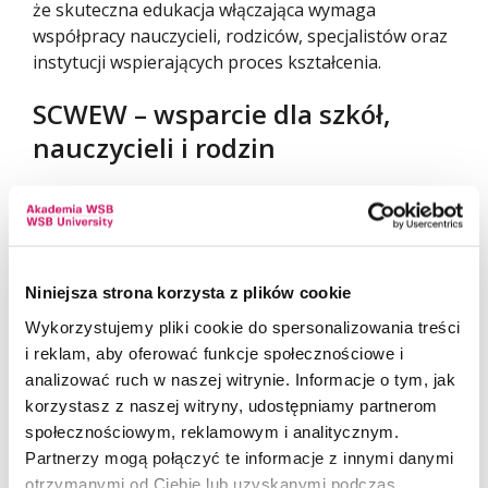
że skuteczna edukacja włączająca wymaga
współpracy nauczycieli, rodziców, specjalistów oraz
instytucji wspierających proces kształcenia.
SCWEW – wsparcie dla szkół,
nauczycieli i rodzin
Organizatorem konferencji było Specjalistyczne
Centrum Wspierające Edukację Włączającą (SCWEW)
w Bielsku-Białej, powołane 5 maja 2025 roku.
Niniejsza strona korzysta z plików cookie
Realizatorem projektu została Niepubliczna Szkoła
Wykorzystujemy pliki cookie do spersonalizowania treści
Podstawowa „Słoneczna Kraina” w Bielsku-Białej,
i reklam, aby oferować funkcje społecznościowe i
która od lat wspiera dzieci i młodzież
analizować ruch w naszej witrynie. Informacje o tym, jak
o zróżnicowanych potrzebach edukacyjnych oraz
korzystasz z naszej witryny, udostępniamy partnerom
ich rodziny, aktywnie promując ideę edukacji
społecznościowym, reklamowym i analitycznym.
włączającej.
Partnerzy mogą połączyć te informacje z innymi danymi
otrzymanymi od Ciebie lub uzyskanymi podczas