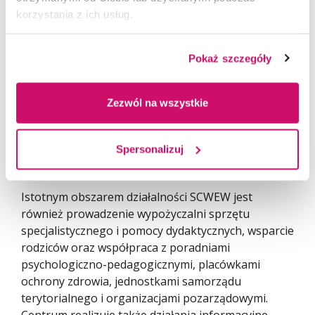
Głównym celem działalności SCWEW jest wspieranie
korzystania z ich usług.
przedszkoli i szkół ogólnodostępnych we
wdrażaniu rozwiązań sprzyjających edukacji
Pokaż szczegóły
dostępnej dla każdego ucznia. Centrum
wykorzystuje doświadczenie i potencjał kadry
placówek specjalnych, oferując szkolenia,
Zezwól na wszystkie
konsultacje, mentoring, obserwacje wspierające,
zajęcia otwarte oraz sieci współpracy dla nauczycieli
i specjalistów.
Spersonalizuj
Istotnym obszarem działalności SCWEW jest
również prowadzenie wypożyczalni sprzętu
specjalistycznego i pomocy dydaktycznych, wsparcie
rodziców oraz współpraca z poradniami
psychologiczno-pedagogicznymi, placówkami
ochrony zdrowia, jednostkami samorządu
terytorialnego i organizacjami pozarządowymi.