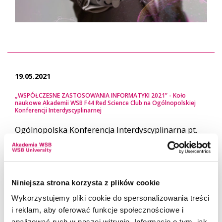
19.05.2021
„WSPÓŁCZESNE ZASTOSOWANIA INFORMATYKI 2021” - Koło
naukowe Akademii WSB F44 Red Science Club na Ogólnopolskiej
Konferencji Interdyscyplinarnej
Ogólnopolska Konferencja Interdyscyplinarna pt.
Współczesne Zastosowania Informatyki
zorganizowana przez Koło Naukowe Studentów
Informatyków Genbit, działające przy Instytucie
Informatyki Wydziału Nauk Ścisłych Uniwersytetu
Niniejsza strona korzysta z plików cookie
Przyrodniczo-Humanistyc...
Wykorzystujemy pliki cookie do spersonalizowania treści
i reklam, aby oferować funkcje społecznościowe i
analizować ruch w naszej witrynie. Informacje o tym, jak