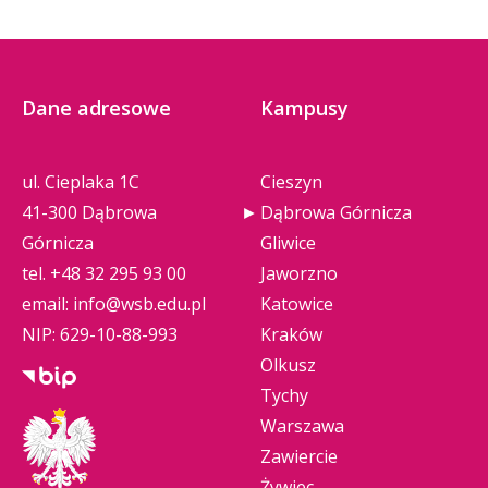
Dane adresowe
Kampusy
ul. Cieplaka 1C
Cieszyn
41-300 Dąbrowa
Dąbrowa Górnicza
Górnicza
Gliwice
tel.
+48 32 295 93 00
Jaworzno
email:
info@wsb.edu.pl
Katowice
NIP: 629-10-88-993
Kraków
Olkusz
Tychy
Warszawa
Zawiercie
Żywiec