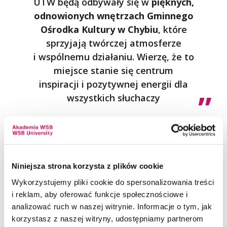
UTW będą odbywały się w
pięknych,
odnowionych wnętrzach Gminnego
Ośrodka Kultury w Chybiu
, które
sprzyjają twórczej atmosferze
i wspólnemu działaniu. Wierzę, że to
miejsce stanie się centrum
inspiracji i pozytywnej energii dla
wszystkich słuchaczy
– powiedziała
dr Edyta Nowak-Żółty,
Dziekan Wydziału w Cieszynie
Akademii WSB
Niniejsza strona korzysta z plików cookie
Wykorzystujemy pliki cookie do spersonalizowania treści
Idea i historia Uniwersytetów
i reklam, aby oferować funkcje społecznościowe i
analizować ruch w naszej witrynie. Informacje o tym, jak
Trzeciego Wieku Akademii WSB
korzystasz z naszej witryny, udostępniamy partnerom