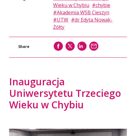
Wieku w Chybiu
#chybie
#Akademia WSB Cieszyn
#UTW
#dr Edyta Nowak-
Żółty
SHARE
SHARE
SHARE
WYŚLIJ
Share
Inauguracja
Uniwersytetu Trzeciego
Wieku w Chybiu