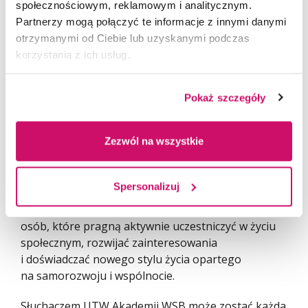
społecznościowym, reklamowym i analitycznym.
Partnerzy mogą połączyć te informacje z innymi danymi
Uniwersytety Trzeciego Wieku Akademii WSB to
otrzymanymi od Ciebie lub uzyskanymi podczas
program edukacyjny skierowany głównie do osób
korzystania z ich usług.
w tzw. „srebrnym wieku”, czyli osób 45+, który od
2008 roku działa przy Akademii WSB w Dąbrowie
Górniczej i obecnie obejmuje swoim zasięgiem wiele
Pokaż szczegóły
gmin partnerskich, angażując blisko 2000
słuchaczy. Jego misją jest wspieranie aktywności
Zezwól na wszystkie
intelektualnej, społecznej i fizycznej osób starszych
poprzez szeroką ofertę zajęć oraz sprzyjanie
integracji i rozwojowi osobistemu.
Spersonalizuj
Program powstał jako odpowiedź na potrzeby
osób, które pragną aktywnie uczestniczyć w życiu
społecznym, rozwijać zainteresowania
i doświadczać nowego stylu życia opartego
na samorozwoju i wspólnocie.
Słuchaczem UTW Akademii WSB może zostać każda