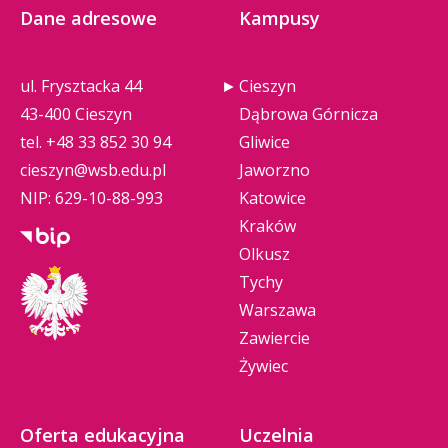
Dane adresowe
Kampusy
ul. Frysztacka 44
Cieszyn
43-400 Cieszyn
Dąbrowa Górnicza
tel.
+48 33 852 30 94
Gliwice
cieszyn@wsb.edu.pl
Jaworzno
NIP: 629-10-88-993
Katowice
Kraków
Olkusz
Tychy
Warszawa
Zawiercie
Żywiec
Oferta edukacyjna
Uczelnia