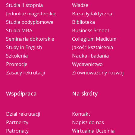
Studia II stopnia
Władze
Jednolite magisterskie
Baza dydaktyczna
Studia podyplomowe
Biblioteka
Studia MBA
Business School
Seminaria doktorskie
Collegium Medicum
Study in English
Jakość kształcenia
Szkolenia
Nauka i badania
Promocje
Wydawnictwo
Zasady rekrutacji
Zrównoważony rozwój
Współpraca
Na skróty
Dział rekrutacji
Kontakt
Partnerzy
Napisz do nas
Patronaty
Wirtualna Uczelnia