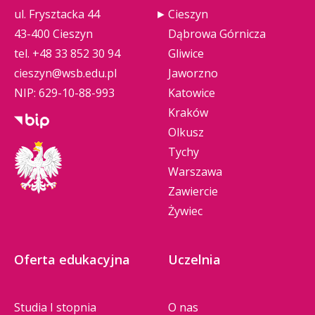
ul. Frysztacka 44
Cieszyn
43-400 Cieszyn
Dąbrowa Górnicza
tel.
+48 33 852 30 94
Gliwice
cieszyn@wsb.edu.pl
Jaworzno
NIP: 629-10-88-993
Katowice
Kraków
Olkusz
Tychy
Warszawa
Zawiercie
Żywiec
Oferta edukacyjna
Uczelnia
Studia I stopnia
O nas