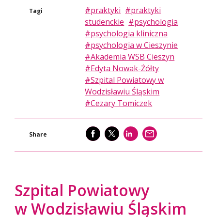
#praktyki
#praktyki
Tagi
studenckie
#psychologia
#psychologia kliniczna
#psychologia w Cieszynie
#Akademia WSB Cieszyn
#Edyta Nowak-Żółty
#Szpital Powiatowy w
Wodzisławiu Śląskim
#Cezary Tomiczek
SHARE
SHARE
SHARE
WYŚLIJ
Share
Szpital Powiatowy
w Wodzisławiu Śląskim