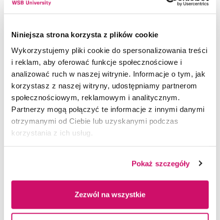
To szpital bardzo dobrze zarządzany,
konsekwentnie rozwijający swoją działalność
Niniejsza strona korzysta z plików cookie
i stawiający na jakość świadczonych usług oraz
Wykorzystujemy pliki cookie do spersonalizowania treści
bezpieczeństwo pacjentów. Na szczególne
i reklam, aby oferować funkcje społecznościowe i
podkreślenie zasługuje znakomita kadra medyczna
analizować ruch w naszej witrynie. Informacje o tym, jak
i specjalistyczna – lekarze, pielęgniarki,
korzystasz z naszej witryny, udostępniamy partnerom
psychologowie oraz personel medyczny, którzy
społecznościowym, reklamowym i analitycznym.
każdego dnia łączą wysokie kompetencje
Partnerzy mogą połączyć te informacje z innymi danymi
zawodowe z empatią i zaangażowaniem w pracę
otrzymanymi od Ciebie lub uzyskanymi podczas
z drugim człowiekiem.
korzystania z ich usług.
Placówka aktywnie angażuje się również
w działania edukacyjne i rozwojowe, wspierając
Pokaż szczegóły
kształcenie przyszłych specjalistów ochrony
zdrowia. Otwartość na współpracę z uczelniami
wyższymi oraz tworzenie przestrzeni do
Zezwól na wszystkie
zdobywania praktycznych doświadczeń przez
studentów stanowią ważny element budowania