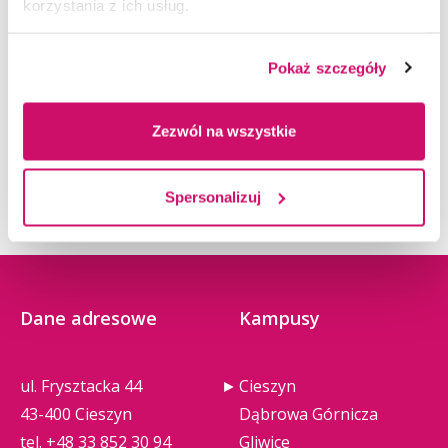
korzystania z ich usług.
Pokaż szczegóły
Zaproszenie na konferencję „Design jako
Zezwól na wszystkie
narzędzie zmian w krajobrazie społeczno-
gospodarczym województwa śląskiego”
Spersonalizuj
Dane adresowe
Kampusy
ul. Frysztacka 44
Cieszyn
43-400 Cieszyn
Dąbrowa Górnicza
tel.
+48 33 852 30 94
Gliwice