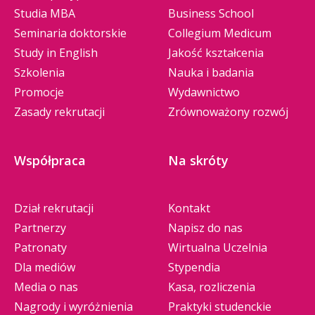
Studia MBA
Business School
Seminaria doktorskie
Collegium Medicum
Study in English
Jakość kształcenia
Szkolenia
Nauka i badania
Promocje
Wydawnictwo
Zasady rekrutacji
Zrównoważony rozwój
Współpraca
Na skróty
Dział rekrutacji
Kontakt
Partnerzy
Napisz do nas
Patronaty
Wirtualna Uczelnia
Dla mediów
Stypendia
Media o nas
Kasa, rozliczenia
Nagrody i wyróżnienia
Praktyki studenckie