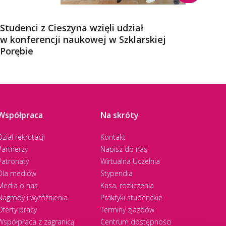
Studenci z Cieszyna wzięli udział
Obra
w konferencji naukowej w Szklarskiej
i inż
Porębie
Współpraca
Na skróty
Dział rekrutacji
Kontakt
Partnerzy
Napisz do nas
Patronaty
Wirtualna Uczelnia
Dla mediów
Stypendia
Media o nas
Kasa, rozliczenia
Nagrody i wyróżnienia
Praktyki studenckie
Oferty pracy
Terminy zjazdów
Współpraca z zagranicą
Centrum dostępności