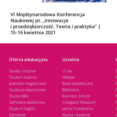
VI Międzynarodowa Konferencja
Naukowej pt. „Innowacje
i przedsiębiorczość. Teoria i praktyka” |
15-16 kwietnia 2021
Oferta edukacyjna
Uczelnia
Studia I stopnia
O nas
Studia II stopnia
Władze
Jednolite magisterskie
Baza dydaktyczna
Studia podyplomowe
Biblioteka
Studia MBA
Business School
Seminaria doktorskie
Collegium Medicum
Study in English
Jakość kształcenia
Szkolenia
Nauka i badania