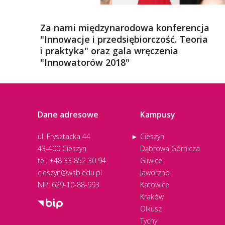
Za nami międzynarodowa konferencja
"Innowacje i przedsiębiorczość. Teoria
i praktyka" oraz gala wręczenia
"Innowatorów 2018"
Dane adresowe
Kampusy
ul. Frysztacka 44
Cieszyn
43-400 Cieszyn
Dąbrowa Górnicza
tel.
+48 33 852 30 94
Gliwice
cieszyn@wsb.edu.pl
Jaworzno
NIP: 629-10-88-993
Katowice
Kraków
Olkusz
Tychy