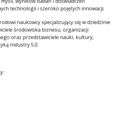
myśli, wyników badań i doświadczeń
ch technologii i szeroko pojętych innowacji.
odowi naukowcy specjalizujący się w dziedzinie
ciele środowiska biznesu, organizacji
go oraz przedstawiciele nauki, kultury,
yką Industry 5.0.
y: