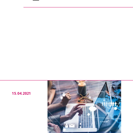
pdf
program_konferencji_industry_50 (824
15.04.2021