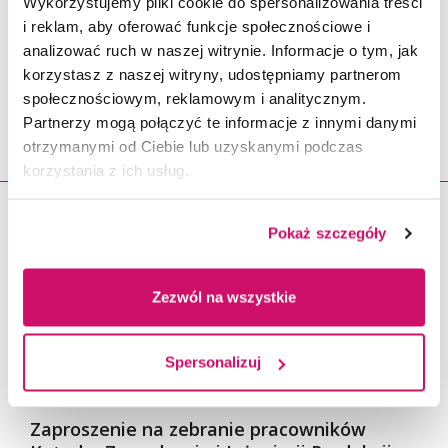
Wykorzystujemy pliki cookie do spersonalizowania treści
i reklam, aby oferować funkcje społecznościowe i
analizować ruch w naszej witrynie. Informacje o tym, jak
korzystasz z naszej witryny, udostępniamy partnerom
społecznościowym, reklamowym i analitycznym.
Partnerzy mogą połączyć te informacje z innymi danymi
PODOBNE
otrzymanymi od Ciebie lub uzyskanymi podczas
korzystania z ich usług.
24.02.2016
Pokaż szczegóły
Zezwól na wszystkie
Spersonalizuj
Zaproszenie na zebranie pracowników