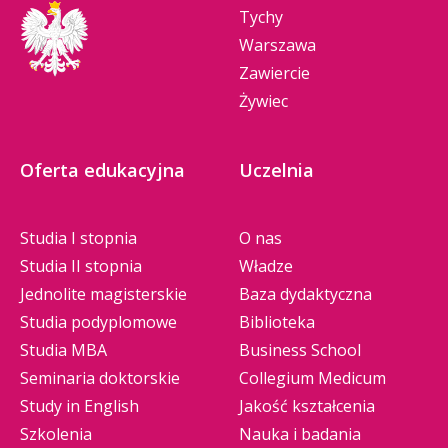
Tychy
Warszawa
Zawiercie
Żywiec
Oferta edukacyjna
Uczelnia
Studia I stopnia
O nas
Studia II stopnia
Władze
Jednolite magisterskie
Baza dydaktyczna
Studia podyplomowe
Biblioteka
Studia MBA
Business School
Seminaria doktorskie
Collegium Medicum
Study in English
Jakość kształcenia
Szkolenia
Nauka i badania