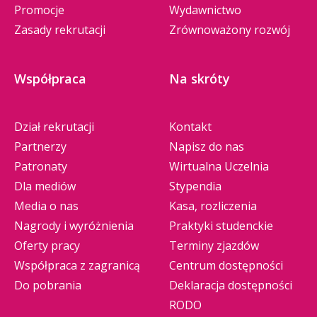
Promocje
Wydawnictwo
Zasady rekrutacji
Zrównoważony rozwój
Współpraca
Na skróty
Dział rekrutacji
Kontakt
Partnerzy
Napisz do nas
Patronaty
Wirtualna Uczelnia
Dla mediów
Stypendia
Media o nas
Kasa, rozliczenia
Nagrody i wyróżnienia
Praktyki studenckie
Oferty pracy
Terminy zjazdów
Współpraca z zagranicą
Centrum dostępności
Do pobrania
Deklaracja dostępności
RODO