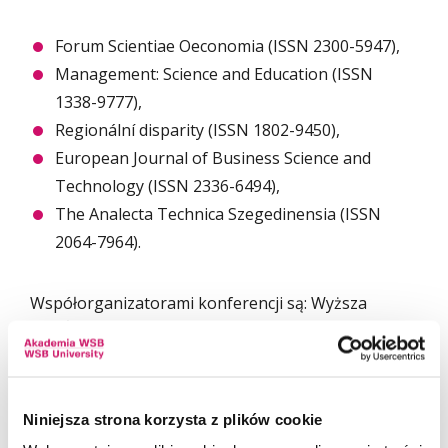
Forum Scientiae Oeconomia (ISSN 2300-5947),
Management: Science and Education (ISSN
1338-9777),
Regionální disparity (ISSN 1802-9450),
European Journal of Business Science and
Technology (ISSN 2336-6494),
The Analecta Technica Szegedinensia (ISSN
2064-7964).
Współorganizatorami konferencji są: Wyższa
Szkoła Biznesu w Dąbrowie Górniczej, Uniwersytet
w Żylinie oraz VSB Uniwersytet Techniczny
w Ostrawie. Gościem specjalnym tej edycji
konferencji będzie prof. Andrea Székely
Niniejsza strona korzysta z plików cookie
z Uniwersytetu w Szeged. Więcej szczegółów
www.wsb.edu.pl/conf
.