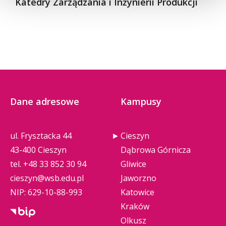
Katedry Zarządzania i Inżynierii Produkcji
Dane adresowe
Kampusy
ul. Frysztacka 44
Cieszyn
43-400 Cieszyn
Dąbrowa Górnicza
tel.
+48 33 852 30 94
Gliwice
cieszyn@wsb.edu.pl
Jaworzno
NIP: 629-10-88-993
Katowice
Kraków
Olkusz