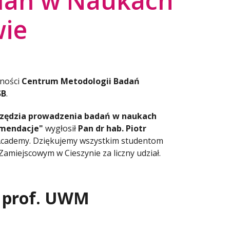
dań w Naukach
wie
lności
Centrum Metodologii Badań
SB
.
rzędzia prowadzenia badań w naukach
komendacje"
wygłosił
Pan dr hab. Piotr
Academy. Dziękujemy wszystkim studentom
miejscowym w Cieszynie za liczny udział.
, prof. UWM