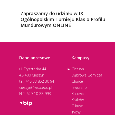
Zapraszamy do udziału w IX
Ogólnopolskim Turnieju Klas o Profilu
Mundurowym ONLINE
Dane adresowe
Kampusy
ul. Frysztacka 44
Cieszyn
43-400 Cieszyn
Dąbrowa Górnicza
tel.
+48 33 852 30 94
Gliwice
cieszyn@wsb.edu.pl
Jaworzno
NIP: 629-10-88-993
Katowice
Kraków
Olkusz
Tychy