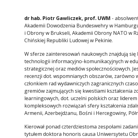
dr hab. Piotr Gawliczek, prof. UWM
- absolwent
Akademii Dowodzenia Bundeswehry w Hamburgu,
i Obrony w Brukseli, Akademii Obrony NATO w 
Chińskiej Republiki Ludowej w Pekinie.
W sferze zainteresowań naukowych znajdują się kw
technologii informacyjno-komunikacyjnych w eduka
strategicznej oraz mediów społecznościowych. Jes
recenzji dot. wspomnianych obszarów, zarówno w 
członkiem rad wydawniczych zagranicznych cza
gremiów zajmujących się kwestiami kształcenia zd
learningowych, dot. uczelni polskich oraz lide
kompleksowych rozwiązań sfery kształcenia zdaln
Armenii, Azerbejdżanu, Bośni i Hercegowiny, Półn
Kierował ponad czterdziestoma zespołami zada
tytułem doktora honoris causa Uniwersytetu Obr