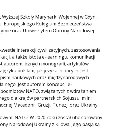
 Wyższej Szkoły Marynarki Wojennej w Gdyni,
 Europejskiego Kolegium Bezpieczeństwa
Rzymie oraz Uniwersytetu Obrony Narodowej
estie interakcji cywilizacyjnych, zastosowania
cji, a także istota e-learningu, komunikacji
t autorem licznych monografii, artykułów,
języku polskim, jak językach obcych. Jest
sopism naukowych oraz międzynarodowych
alnego. Jest autorem koncepcji e-
rem podmiotów NATO, związanych z wdrażaniem
ego dla krajów partnerskich Sojuszu, m.in.:
ocnej Macedonii, Gruzji, Tunezji oraz Ukrainy.
niowymi NATO. W 2020 roku został uhonorowany
ony Narodowej Ukrainy z Kijowa. Jego pasją są