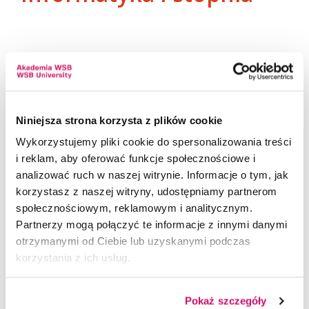
Rytmika i taniec w wychowaniu muzyczno -
ruchowym dzieci - studia kwalifikacyjne
INFORMATYKA studia I STOPNIA 1. Program
Wczesne wspomaganie rozwoju dziecka -
Praktyk
studia kwalifikacyjne - online
INFORMATYKA studia I STOPNIA 2. Dokumenty
Logopedia - studia kwalifikacyjne
wypełniane przed realizacją praktyki
Niniejsza strona korzysta z plików cookie
Wykorzystujemy pliki cookie do spersonalizowania treści
Surdologopedia
INFORMATYKA studia I STOPNIA 3. Dokumenty
i reklam, aby oferować funkcje społecznościowe i
wypełniane w trakcie i po zrealizaownej praktyce
analizować ruch w naszej witrynie. Informacje o tym, jak
korzystasz z naszej witryny, udostępniamy partnerom
INFORMATYKA studia I STOPNIA 4. Instrukcja
społecznościowym, reklamowym i analitycznym.
wypełniania dokumentów
Partnerzy mogą połączyć te informacje z innymi danymi
otrzymanymi od Ciebie lub uzyskanymi podczas
korzystania z ich usług.
DOKUMENTY DO POBRANIA
Pokaż szczegóły