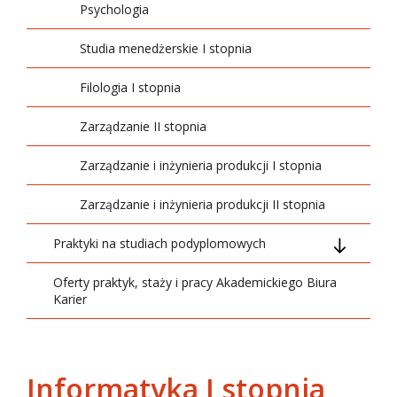
Psychologia
Studia menedżerskie I stopnia
Filologia I stopnia
Zarządzanie II stopnia
Zarządzanie i inżynieria produkcji I stopnia
Zarządzanie i inżynieria produkcji II stopnia
Praktyki na studiach podyplomowych
Oferty praktyk, staży i pracy Akademickiego Biura
Edukacja i terapia osób z zaburzeniami ze
Karier
spektrum autyzmu - studia kwalifikacyjne
Integracja sensoryczna
Kwalifikacyjne pedagogiczne studia
Informatyka I stopnia
podyplomowe