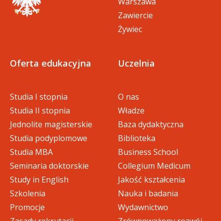
Warszawa
Zawiercie
Żywiec
Oferta edukacyjna
Uczelnia
Studia I stopnia
O nas
Studia II stopnia
Władze
Jednolite magisterskie
Baza dydaktyczna
Studia podyplomowe
Biblioteka
Studia MBA
Business School
Seminaria doktorskie
Collegium Medicum
Study in English
Jakość kształcenia
Szkolenia
Nauka i badania
Promocje
Wydawnictwo