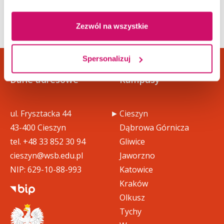
informatyka_studia_i_stopnia_1
pdf
_program_praktyk (432 KB)
Zezwól na wszystkie
informatyka_studia_i_stopnia_2
Spersonalizuj
pdf
_dokumenty_wypelniane_przed
_realizacja_praktyki (118 KB)
Dane adresowe
Kampusy
informatyka_studia_i_stopnia_3
ul. Frysztacka 44
Cieszyn
_dokumenty_wypelniane_w_tra
pdf
kcie_i_po_zrealizaownej_prakty
43-400 Cieszyn
Dąbrowa Górnicza
ce (227 KB)
tel.
+48 33 852 30 94
Gliwice
cieszyn@wsb.edu.pl
Jaworzno
Instrukcja wypełniania dokume
NIP: 629-10-88-993
Katowice
pdf
ntów dotyczących praktyki (342
Kraków
KB)
Olkusz
Tychy