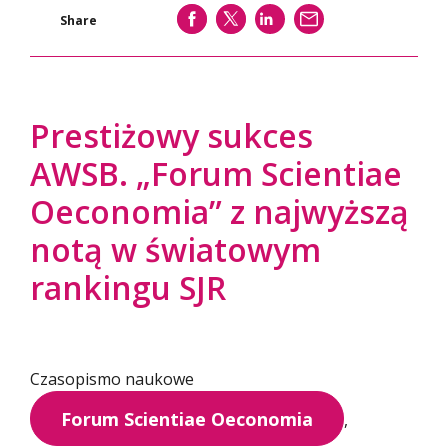
SHARE
SHARE
SHARE
WYŚLIJ
Share
Prestiżowy sukces
AWSB. „Forum Scientiae
Oeconomia” z najwyższą
notą w światowym
rankingu SJR
Czasopismo naukowe
Forum Scientiae Oeconomia
,