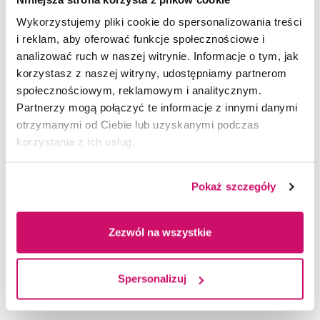
oraz Social Sciences (miscellaneous).
Wykorzystujemy pliki cookie do spersonalizowania treści
i reklam, aby oferować funkcje społecznościowe i
Forum Scientiae Oeconomia, jako otwarte
analizować ruch w naszej witrynie. Informacje o tym, jak
i recenzowane czasopismo międzynarodowe,
korzystasz z naszej witryny, udostępniamy partnerom
przyciąga coraz szersze grono autorów
społecznościowym, reklamowym i analitycznym.
i czytelników z całego świata. Jego rozwój to nie
Partnerzy mogą połączyć te informacje z innymi danymi
tylko prestiż Akademii WSB, lecz także wyraźny
otrzymanymi od Ciebie lub uzyskanymi podczas
sygnał, że polska nauka ma silnych reprezentantów
korzystania z ich usług.
na globalnej scenie.
Pokaż szczegóły
Zezwól na wszystkie
Spersonalizuj