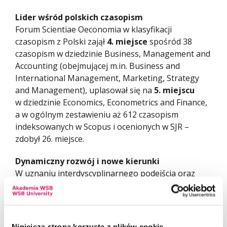
Lider wśród polskich czasopism
Forum Scientiae Oeconomia w klasyfikacji
czasopism z Polski zajął
4. miejsce
spośród 38
czasopism w dziedzinie Business, Management and
Accounting (obejmującej m.in. Business and
International Management, Marketing, Strategy
and Management), uplasował się na
5. miejscu
w dziedzinie Economics, Econometrics and Finance,
a w ogólnym zestawieniu aż 612 czasopism
indeksowanych w Scopus i ocenionych w SJR –
zdobył 26. miejsce.
Dynamiczny rozwój i nowe kierunki
W uznaniu interdyscyplinarnego podejścia oraz
otwartości na nowe obszary badawcze, redakcja
czasopisma zapowiedziała, że od początku 2025
roku zakres tematyczny zostanie poszerzony
o nowe dziedziny: Mathematics (miscellaneous)
Niniejsza strona korzysta z plików cookie