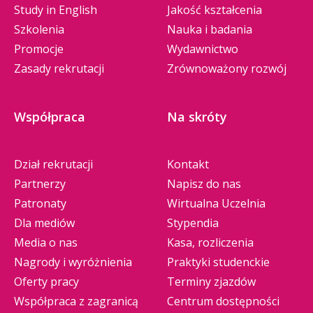
Study in English
Jakość kształcenia
Szkolenia
Nauka i badania
Promocje
Wydawnictwo
Zasady rekrutacji
Zrównoważony rozwój
Współpraca
Na skróty
Dział rekrutacji
Kontakt
Partnerzy
Napisz do nas
Patronaty
Wirtualna Uczelnia
Dla mediów
Stypendia
Media o nas
Kasa, rozliczenia
Nagrody i wyróżnienia
Praktyki studenckie
Oferty pracy
Terminy zjazdów
Współpraca z zagranicą
Centrum dostępności