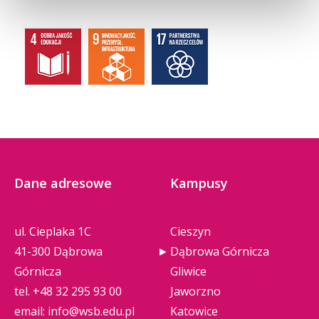
Dane adresowe
Kampusy
ul. Cieplaka 1C
Cieszyn
41-300 Dąbrowa
Dąbrowa Górnicza
Górnicza
Gliwice
tel.
+48 32 295 93 00
Jaworzno
email:
info@wsb.edu.pl
Katowice